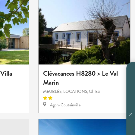
Villa
Clévacances H8280 > Le Val
Marin
MEUBLÉS, LOCATIONS, GÎTES
Agon-Coutainville