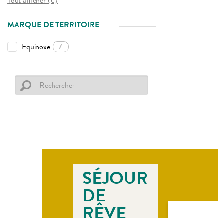
Tout afficher (6)
MARQUE DE TERRITOIRE
Equinoxe
7
SÉJOUR
DE
RÊVE