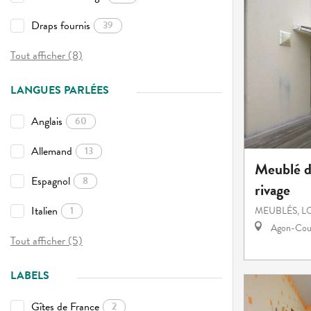
Draps fournis
39
Tout afficher (8)
LANGUES PARLÉES
Anglais
60
Allemand
13
Meublé d
Espagnol
8
rivage
Italien
1
MEUBLÉS, L
Agon-Cout
Tout afficher (5)
LABELS
Gîtes de France
2