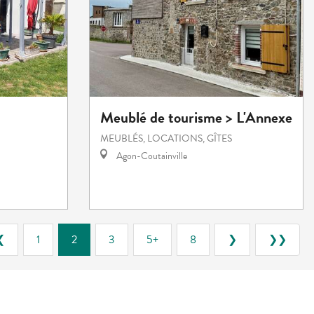
Meublé de tourisme > L'Annexe
MEUBLÉS, LOCATIONS, GÎTES
Agon-Coutainville
❮
1
2
3
5+
8
❯
❯❯