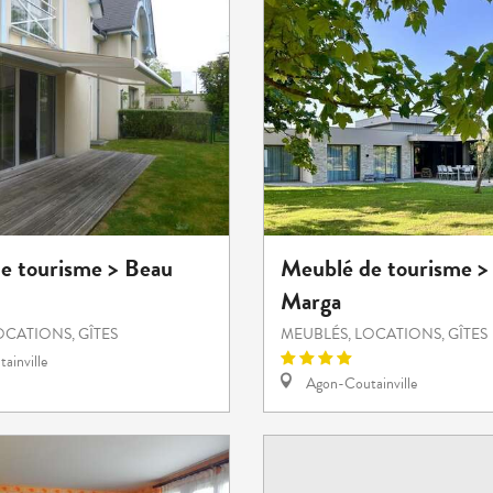
e tourisme > Beau
Meublé de tourisme > 
Marga
OCATIONS, GÎTES
MEUBLÉS, LOCATIONS, GÎTES
ainville
Agon-Coutainville