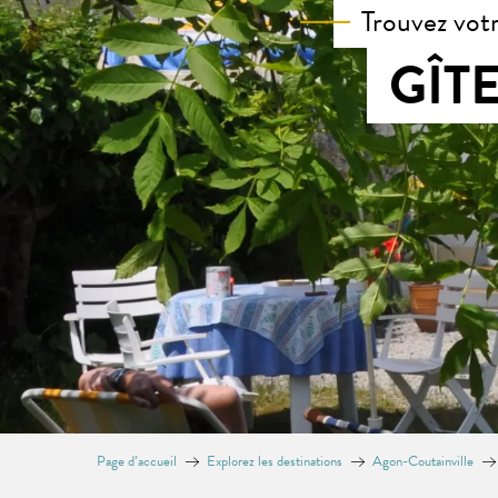
Trouvez vot
GÎT
Page d’accueil
Explorez les destinations
Agon-Coutainville