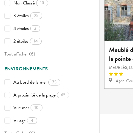
Non Classé
10
3 étoiles
25
4 étoiles
2
2 étoiles
14
Meublé d
Tout afficher (6)
la pointe
MEUBLÉS, L
ENVIRONNEMENTS
Agon-Cout
Au bord de la mer
75
A proximité de la plage
65
Vue mer
10
Village
4