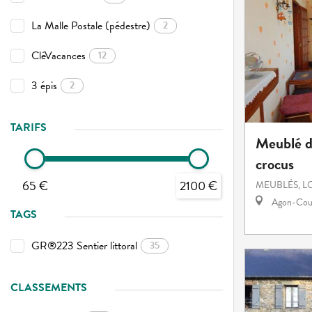
La Malle Postale (pédestre)
2
CléVacances
12
3 épis
2
TARIFS
Meublé de
crocus
65 €
2100 €
MEUBLÉS, L
Agon-Cout
TAGS
GR®223 Sentier littoral
35
CLASSEMENTS