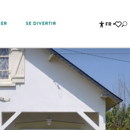
SER
SE DIVERTIR
FR
Rec
Accessibi
Voir les 