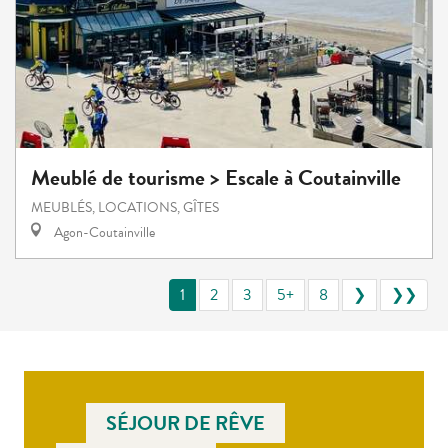
Meublé de tourisme > Escale à Coutainville
MEUBLÉS, LOCATIONS, GÎTES
Agon-Coutainville
1
2
3
5+
8
❯
❯❯
SÉJOUR DE RÊVE