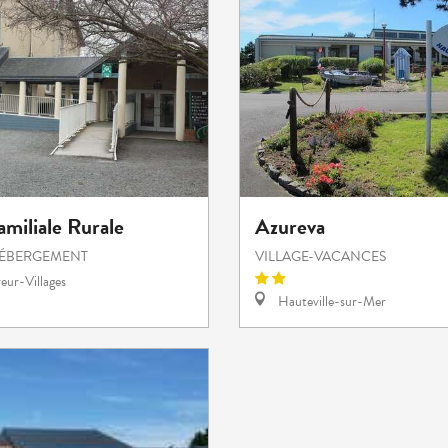
miliale Rurale
Azureva
HÉBERGEMENT
VILLAGE-VACANCES
eur-Villages
Hauteville-sur-Mer