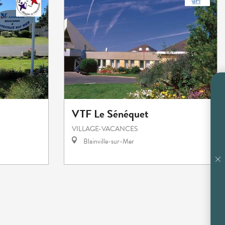
VTF Le Sénéquet
VILLAGE-VACANCES
Blainville-sur-Mer