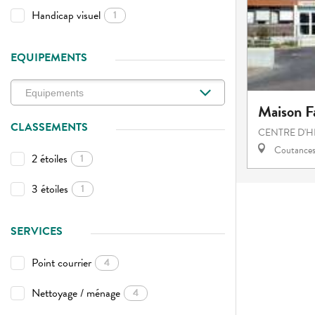
Handicap visuel
1
EQUIPEMENTS
Maison Fa
CLASSEMENTS
CENTRE D'
Coutance
2 étoiles
1
3 étoiles
1
SERVICES
Point courrier
4
Nettoyage / ménage
4