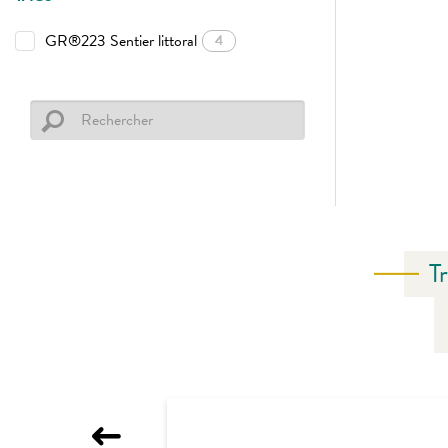
GR®223 Sentier littoral
4
T