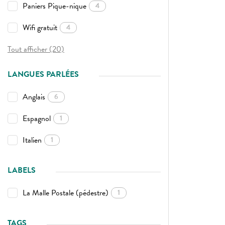
Paniers Pique-nique
4
Wifi gratuit
4
Tout afficher (20)
LANGUES PARLÉES
Anglais
6
Espagnol
1
Italien
1
LABELS
La Malle Postale (pédestre)
1
TAGS