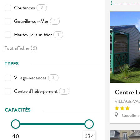
Coutances
2
Gouville-sur-Mer
1
Hauteville-sur-Mer
1
Tout afficher (6)
TYPES
Village-vacances
3
Centre L
Centre d'hébergement
3
VILLAGE-V
CAPACITÉS
Gouville-
40
634