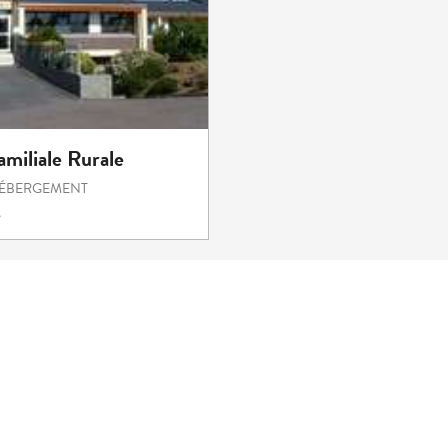
miliale Rurale
HÉBERGEMENT
s