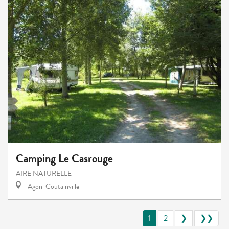
Camping Le Casrouge
AIRE NATURELLE
Agon-Coutainville
1
2
❯
❯❯