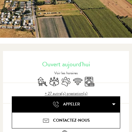
Ouverture et coordonnées
Ouvert aujourd'hui
Voir les horaires
Jeux pour enfants / Espace jeux
Salle de réunion
Animaux acceptés
WiFi
Lave linge
+ 27 autre(s) prestation(s)
APPELER
CONTACTEZ-NOUS