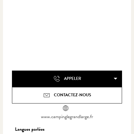
APPELER
CONTACTEZ-NOUS
www.campinglegrandlarge.fr
Langues parlées
Langues parlées