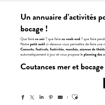
Un annuaire d’activités p
bocage !
Que faire
ce soir
? que faire
ce week-end
? que faire pen
Notre
petit outil
ci-dessous vous permettra de faire une 
Concerts
,
festivals
,
festivités
,
marchés
,
séances
de
théât
automatiquement à jour et vous propose le
planning des 
Coutances mer et bocage : v
Ajouter aux