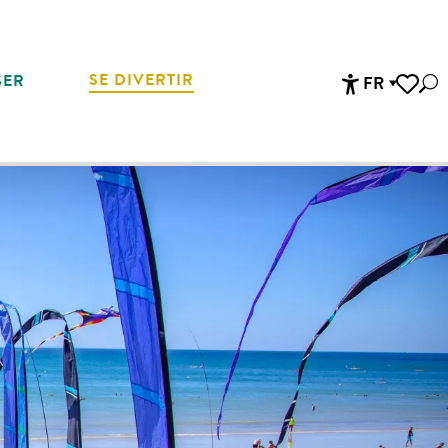
SE DIVERTIR
SER
FR
Rec
Accessibi
Voir les 