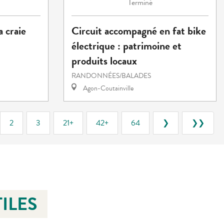
Terminé
a craie
Circuit accompagné en fat bike
électrique : patrimoine et
produits locaux
RANDONNÉES/BALADES
Agon-Coutainville
2
3
21+
42+
64
❯
❯❯
ILES