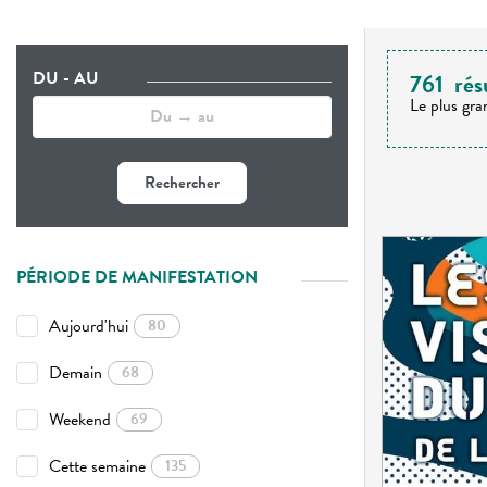
DU - AU
761
rés
Le plus gra
Rechercher
PÉRIODE DE MANIFESTATION
Aujourd'hui
80
Demain
68
Weekend
69
Cette semaine
135