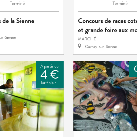
Terminé
Terminé
s de la Sienne
Concours de races cot
et grande foire aux m
sur-Sienne
MARCHÉ
Gavray-sur-Sienne
À partir de
4 €
Tarif plein