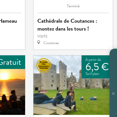
Terminé
u Hameau
Cathédrale de Coutances :
montez dans les tours !
VISITE
Coutances
Gratuit
À partir de
6,5 €
Tarif plein