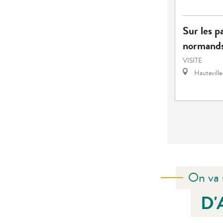
Sur les p
normands 
VISITE
Hauteville
On va 
D'