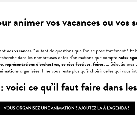
our animer vos vacances ou vos 
dant
nos vacances
? autant de questions que l’on se pose forcément ! Et b
recherche dans les nombreuses dates d’animations que compte
notre age
re
,
représentations
d’orchestres
,
soirées
festives
,
foires
, … Sélectionnez v
animations
organisées. Il ne vous reste plus qu’à choisir celles qui vous in
oici ce qu’il faut faire dans les 
VOUS ORGANISEZ UNE ANIMATION ? AJOUTEZ LA À L'AGENDA !
 favoris