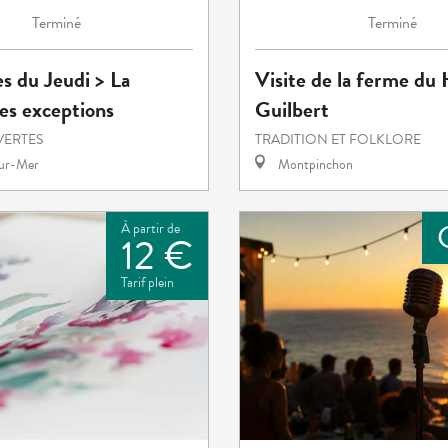
Terminé
Terminé
es du Jeudi > La
Visite de la ferme d
es exceptions
Guilbert
VERTES
TRADITION ET FOLKLORE
sur-Mer
Montpinchon
À partir de
12 €
Tarif plein