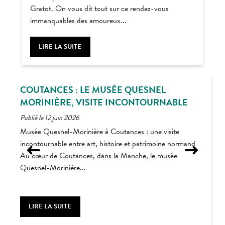
Gratot. On vous dit tout sur ce rendez-vous
immanquables des amoureux...
LIRE LA SUITE
COUTANCES : LE MUSÉE QUESNEL
MORINIÈRE, VISITE INCONTOURNABLE
Publié le 12 juin 2026
P
Musée Quesnel-Morinière à Coutances : une visite
U
incontournable entre art, histoire et patrimoine normand
p
Au cœur de Coutances, dans la Manche, le musée
s
Quesnel-Morinière...
LIRE LA SUITE