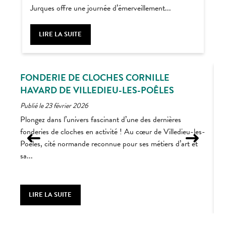
Jurques offre une journée d’émerveillement...
LIRE LA SUITE
FONDERIE DE CLOCHES CORNILLE
HAVARD DE VILLEDIEU-LES-POÊLES
P
Publié le 23 février 2026
L
d
Plongez dans l’univers fascinant d’une des dernières
d
fonderies de cloches en activité ! Au cœur de Villedieu-les-
l
Poêles, cité normande reconnue pour ses métiers d’art et
sa...
LIRE LA SUITE