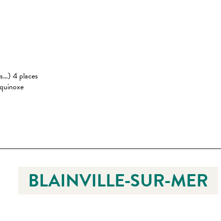
es…) 4 places
Equinoxe
BLAINVILLE-SUR-MER