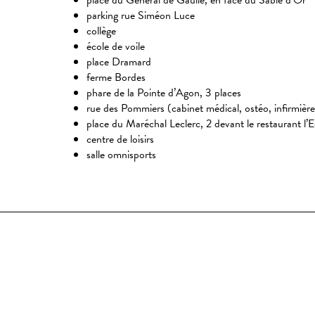
place du Général de Gaulle, en face du Sable d’Or
parking rue Siméon Luce
collège
école de voile
place Dramard
ferme Bordes
phare de la Pointe d’Agon, 3 places
rue des Pommiers (cabinet médical, ostéo, infirmièr
place du Maréchal Leclerc, 2 devant le restaurant l’
centre de loisirs
salle omnisports