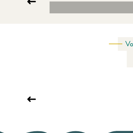
Vo
RESTAURANTS
Les restaurants de notre destination : s
à vos attentes :...