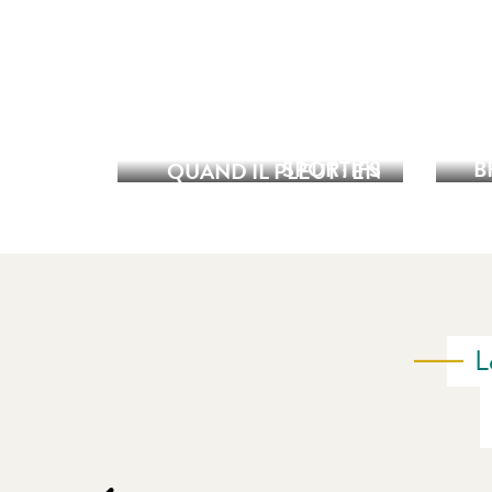
AGENDA : TOUTES LES
MANIFESTATIONS
EVENEMENTS
ANIMATIONS À FAIRE
SPORTIFS
B
QUAND IL PLEUT : EN
INTÉRIEUR
L