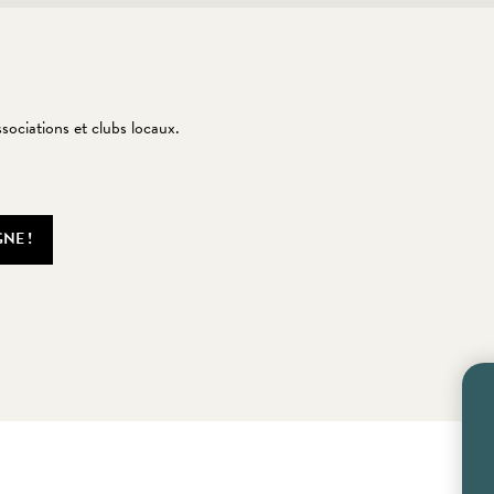
ssociations et clubs locaux.
NE !
x favoris