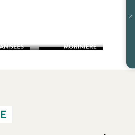
AGENDA DU PAYS
D’ART ET
LES
D’HISTOIRE ET DU
TRAILS ET COURSES ORGANISÉES
ONNÉES
MUSÉE QUESNEL
ANISÉES
MORINIÈRE
RE