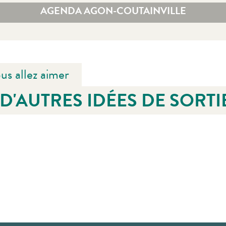
AGENDA AGON-COUTAINVILLE
us allez aimer
D'AUTRES IDÉES DE SORTI
e régaler avec des produits du terroir Diverses thématiques vous permettront