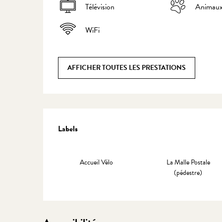
Télévision
Animaux
WiFi
AFFICHER TOUTES LES PRESTATIONS
Offres de prestations
Labels
Labels
Accueil Vélo
La Malle Postale
(pédestre)