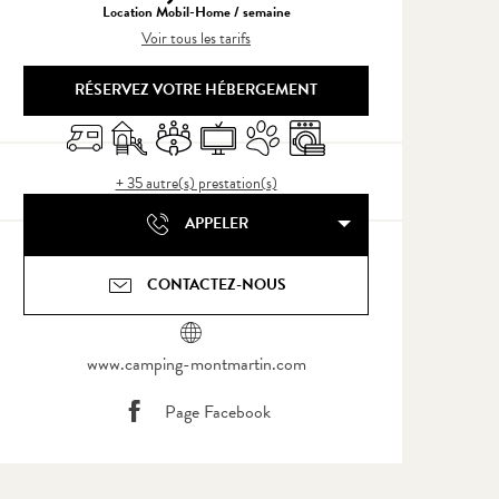
Location Mobil-Home / semaine
Voir tous les tarifs
RÉSERVEZ VOTRE HÉBERGEMENT
Accueil camping car
Jeux pour enfants / Espace jeux
Salle de réunion
Télévision
Animaux acceptés
Lave linge
+ 35 autre(s) prestation(s)
APPELER
CONTACTEZ-NOUS
www.camping-montmartin.com
Page Facebook