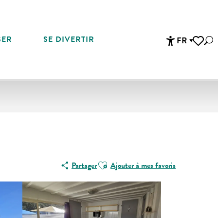
SER
SE DIVERTIR
FR
Rec
Accessibi
Voir les 
Equinoxe
Ajouter aux favoris
Partager
Ajouter à mes favoris