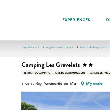
Aller
au
contenu
EXPERIENCES
D
principal
Page d’accueil
Organisez votre séjour
Tous les hébergements
Camping Les Gravelets
TERRAIN DE CAMPING
AIRE DE STATIONNEMENT
AIRE DE SERVICE
3 rue du Rey, Montmartin-sur-Mer
M'y rendre