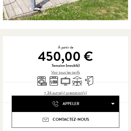
Ouverture et coordonnées
À partir de
450,00 €
Semaine (meublé)
Voir tous les tarifs
Lave linge
Lave vaisselle
Télévision
Terrasse
Entrée indépendante
+ 34 autre(s) prestation(s)
APPELER
CONTACTEZ-NOUS