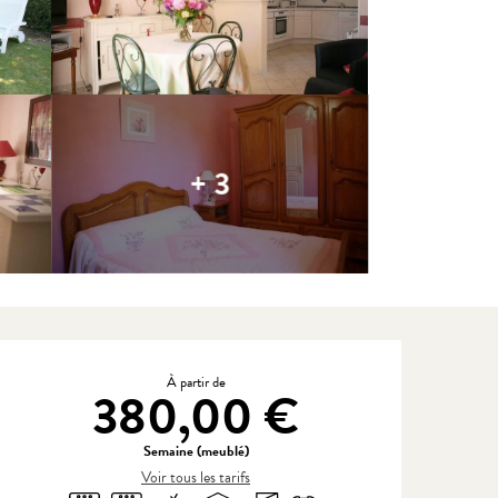
+ 3
Ouverture et coordonnées
À partir de
380,00 €
Semaine (meublé)
Voir tous les tarifs