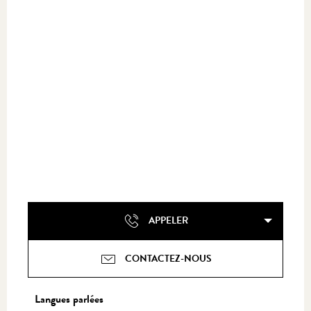
APPELER
CONTACTEZ-NOUS
Langues parlées
Langues parlées