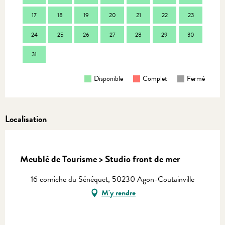
17
18
19
20
21
22
23
21
24
25
26
27
28
29
30
28
31
Disponible
Complet
Fermé
Localisation
Equinoxe
Meublé de Tourisme > Studio front de mer
16 corniche du Sénéquet, 50230 Agon-Coutainville
M'y rendre