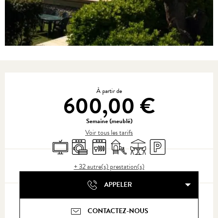
Ouverture et coordonnées
À partir de
600,00 €
Semaine (meublé)
Voir tous les tarifs
Télévision
Lave linge
Lave vaisselle
Jeux pour enfants / Espace jeux
Terrasse
Parking
+ 32 autre(s) prestation(s)
APPELER
CONTACTEZ-NOUS