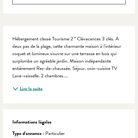
Description
Hébergement classé Tourisme 2 * Clévacances 3 clés. A 
deux pas de la plage, cette charmante maison à l'intérieur 
coquet et lumineux s'ouvre sur une terrasse en bois qui 
surplombe un agréable jardin. Maison indépendante 
entièrement Rez-de-chaussée. Séjour. coin-cuisine TV 
Lave-vaisselle. 2 chambres....
Lire la suite
Informations légales
Informations légales
Type d'annonce :
Particulier