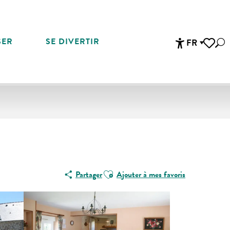
SER
SE DIVERTIR
FR
Rec
Accessibi
Voir les 
Ajouter aux favoris
Partager
Ajouter à mes favoris