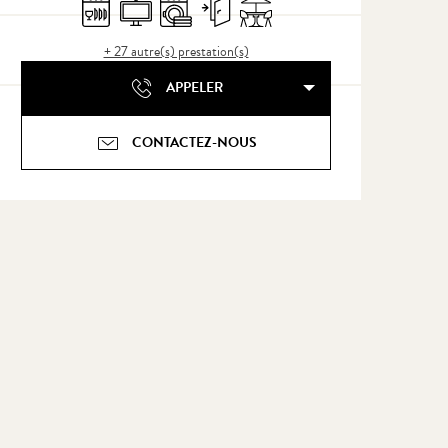
Lave vaisselle
Télévision
Lave linge
Entrée indépendante
Terrasse
+ 27 autre(s) prestation(s)
APPELER
CONTACTEZ-NOUS