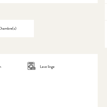
Chambre(s)
n
Lave linge