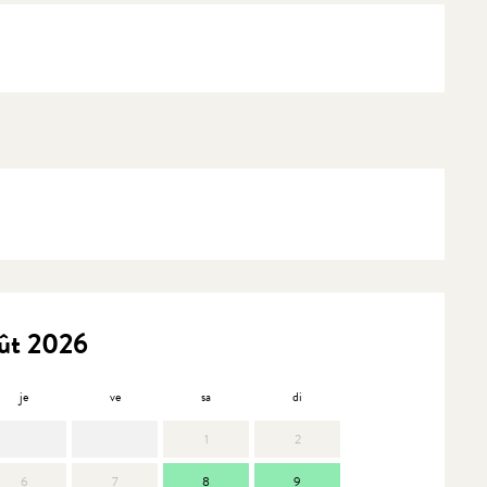
ût 2026
je
ve
sa
di
lu
m
1
2
6
7
8
9
7