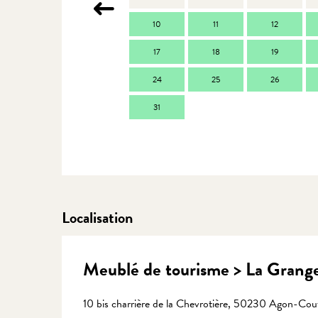
10
11
12
17
18
19
24
25
26
31
Localisation
Meublé de tourisme > La Grange
10 bis charrière de la Chevrotière, 50230 Agon-Cout