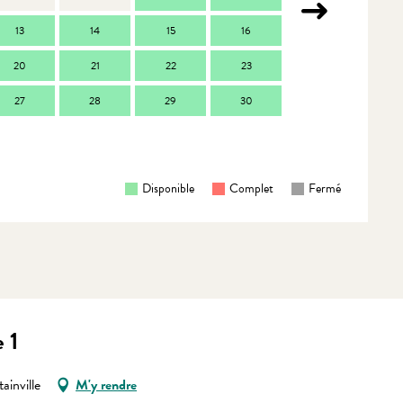
13
14
15
16
14
1
20
21
22
23
21
2
27
28
29
30
28
2
Disponible
Complet
Fermé
 1
ainville
M'y rendre