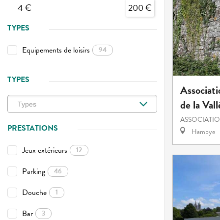
4 €
200 €
TYPES
Equipements de loisirs
94
TYPES
Associati
de la Val
ASSOCIATI
PRESTATIONS
Hambye
Jeux extérieurs
12
Parking
46
Douche
1
Bar
3