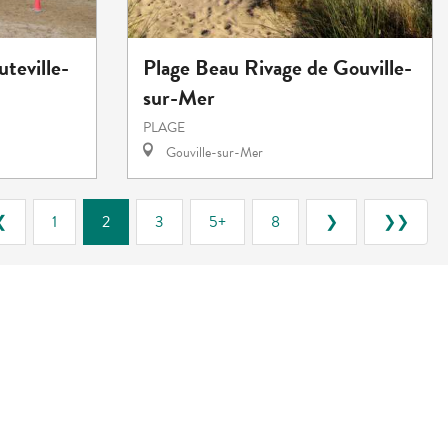
Plage Beau Rivage de Gouville-
teville-
sur-Mer
PLAGE
Gouville-sur-Mer
❮
1
2
3
5+
8
❯
❯❯