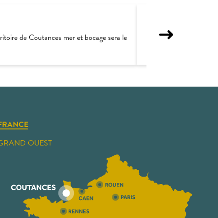
erritoire de Coutances mer et bocage sera le
Petit crachin normand
FRANCE
GRAND OUEST