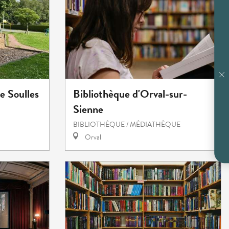
Bibliothèque d'Orval-sur-
e Soulles
Sienne
BIBLIOTHÈQUE / MÉDIATHÈQUE
Orval