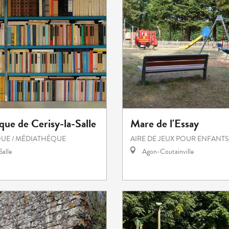
que de Cerisy-la-Salle
Mare de l'Essay
UE / MÉDIATHÈQUE
AIRE DE JEUX POUR ENFANTS
Salle
Agon-Coutainville