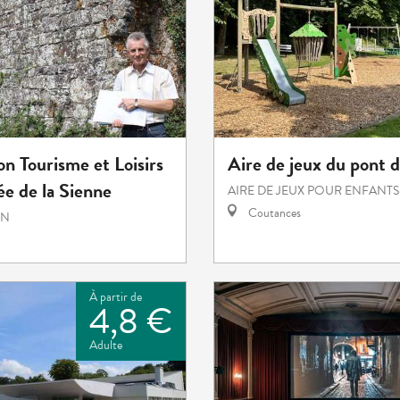
on Tourisme et Loisirs
Aire de jeux du pont d
lée de la Sienne
AIRE DE JEUX POUR ENFANTS
Coutances
ON
À partir de
4,8 €
Adulte