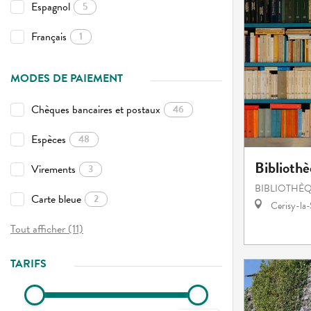
Espagnol
5
Français
1
MODES DE PAIEMENT
Chèques bancaires et postaux
46
Espèces
48
Bibliothè
Virements
3
BIBLIOTHÈQ
Carte bleue
2
Cerisy-la-
Tout afficher (11)
TARIFS