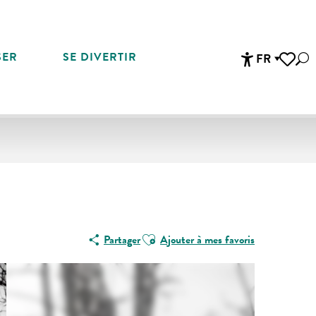
SER
SE DIVERTIR
FR
Rec
Accessibi
Voir les 
Equinoxe
Ajouter aux favoris
Partager
Ajouter à mes favoris