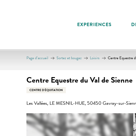
Aller
au
contenu
EXPERIENCES
D
principal
Page d’accueil
Sortez et bougez
Loisirs
Centre Equestre d
Centre Equestre du Val de Sienne
CENTRE D'ÉQUITATION
Les Vallées, LE MESNIL-HUE, 50450 Gavray-sur-Sien