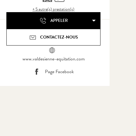
+ 5 autre(s) prestation(s)
APPELER
CONTACTEZ-NOUS
www.valdesienne-equitation.com
Page Facebook