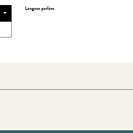
Langues parlées
Langues parlées