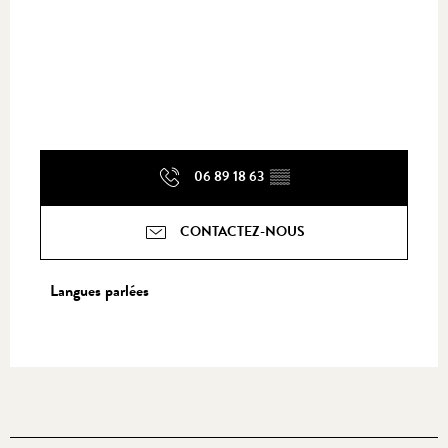
06 89 18 63
▒▒
CONTACTEZ-NOUS
Langues parlées
Langues parlées