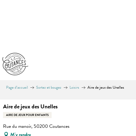
Aller
au
contenu
principal
Page d’accueil
Sortez et bougez
Loisirs
Aire de jeux des Unelles
Aire de jeux des Unelles
AIRE DE JEUX POUR ENFANTS
Rue du manoir, 50200 Coutances
M'y rendre