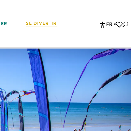
SE DIVERTIR
SER
FR
Rec
Accessibi
Voir les 