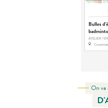
Bulles d’é
badmint
ATELIER / S
Coutance
On va 
D'