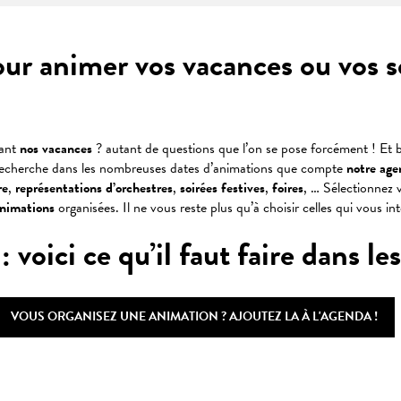
our animer vos vacances ou vos 
dant
nos vacances
? autant de questions que l’on se pose forcément ! Et b
recherche dans les nombreuses dates d’animations que compte
notre age
re
,
représentations
d’orchestres
,
soirées
festives
,
foires
, … Sélectionnez v
animations
organisées. Il ne vous reste plus qu’à choisir celles qui vous in
oici ce qu’il faut faire dans les 
VOUS ORGANISEZ UNE ANIMATION ? AJOUTEZ LA À L'AGENDA !
 favoris