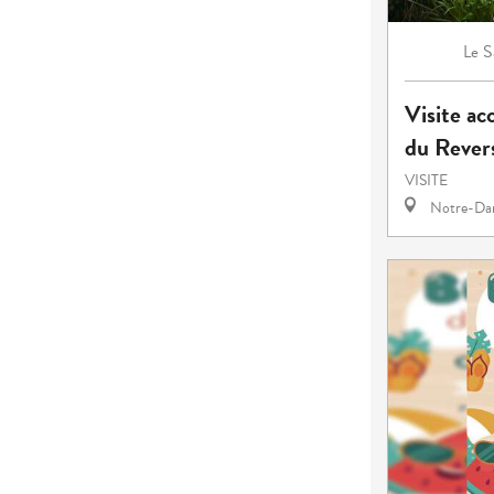
S
Le
Visite ac
du Rever
VISITE
Notre-Dam