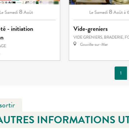
8
8
Samedi
Août
Samedi
Août
à 
Le
Le
té - initiation
Vide-greniers
on
VIDE GRENIERS, BRADERIE, F
Gouville-sur-Mer
TAGE
s
1
sortir
AUTRES INFORMATIONS UT