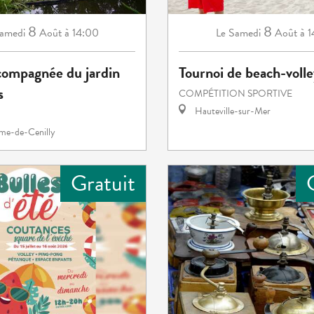
8
8
amedi
Août
à 14:00
Samedi
Août
à 
Le
compagnée du jardin
Tournoi de beach-voll
s
COMPÉTITION SPORTIVE
Hauteville-sur-Mer
e-de-Cenilly
Gratuit