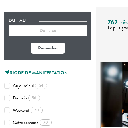
DU - AU
762
rés
Le plus gra
Rechercher
PÉRIODE DE MANIFESTATION
Aujourd'hui
54
Demain
56
Weekend
70
Cette semaine
70