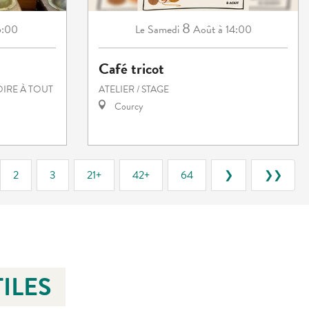
8
6:00
Samedi
Août
à 14:00
Le
Café tricot
OIRE À TOUT
ATELIER / STAGE
Courcy
2
3
21+
42+
64
❯
❯❯
ILES