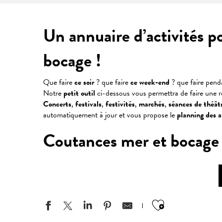
Un annuaire d’activités p
bocage !
Que faire
ce soir
? que faire
ce week-end
? que faire pen
Notre
petit outil
ci-dessous vous permettra de faire une 
Concerts
,
festivals
,
festivités
,
marchés
,
séances
de
théât
automatiquement à jour et vous propose le
planning des 
Coutances mer et bocage : v
Ajouter aux