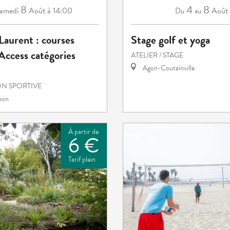
8
4
8
amedi
Août
à 14:00
Août
Du
au
Laurent : courses
Stage golf et yoga
 Access catégories
ATELIER / STAGE
Agon-Coutainville
N SPORTIVE
hon
À partir de
6 €
Tarif plein