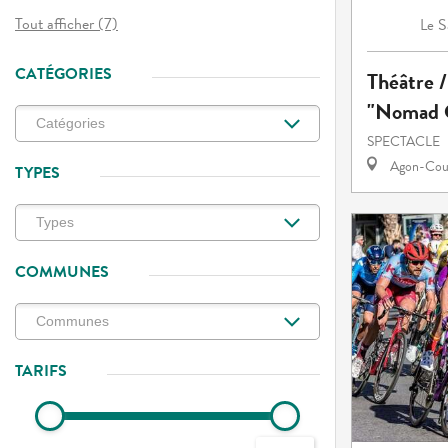
Tout afficher (7)
S
Le
CATÉGORIES
Théâtre /
"Nomad C
SPECTACLE
Agon-Cout
TYPES
COMMUNES
TARIFS