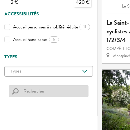
2 €
420 €
S
Le
ACCESSIBILITÉS
La Saint-
Accueil personnes à mobilité réduite
11
cyclistes
1/2/3/4
Accueil handicapés
6
COMPÉTITIO
Montpinc
TYPES