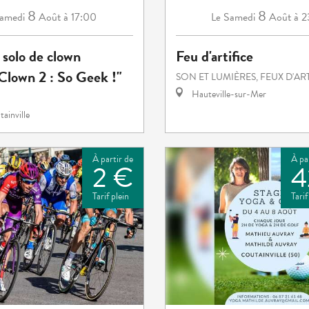
8
8
amedi
Août
à 17:00
Samedi
Août
à 
Le
 solo de clown
Feu d'artifice
lown 2 : So Geek !"
SON ET LUMIÈRES, FEUX D'AR
Hauteville-sur-Mer
ainville
À partir de
À pa
2 €
4
Tarif plein
Tarif