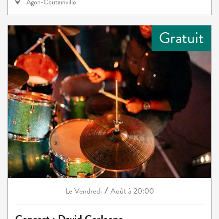
Agon-Coutainville
Gratuit
7
Vendredi
Août
à 20:00
Le
Concert : David Corleone