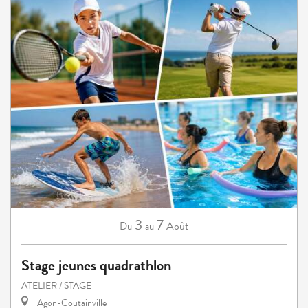
3
7
Août
Du
au
Stage jeunes quadrathlon
ATELIER / STAGE
Agon-Coutainville