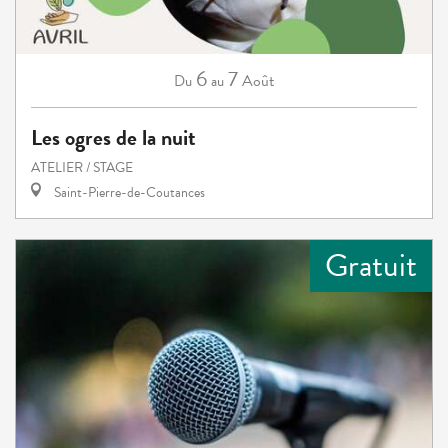
6
7
Août
Du
au
Les ogres de la nuit
ATELIER / STAGE
Saint-Pierre-de-Coutances
Gratuit