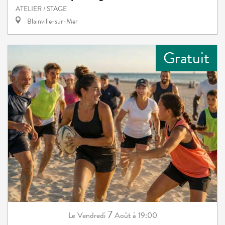
ATELIER / STAGE
Blainville-sur-Mer
Gratuit
7
Vendredi
Août
à 19:00
Le