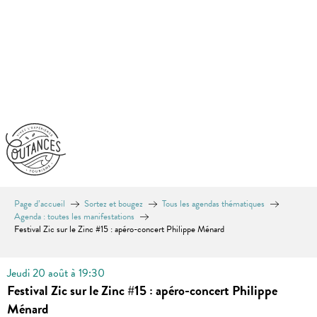
Aller
au
contenu
principal
Page d’accueil
Sortez et bougez
Tous les agendas thématiques
Agenda : toutes les manifestations
Festival Zic sur le Zinc #15 : apéro-concert Philippe Ménard
Jeudi 20 août à 19:30
Festival Zic sur le Zinc #15 : apéro-concert Philippe
Ménard