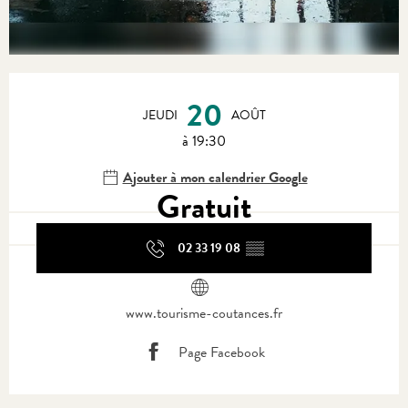
Ouverture et coordonnées
20
JEUDI
AOÛT
à 19:30
Ajouter à mon calendrier Google
Gratuit
02 33 19 08
▒▒
www.tourisme-coutances.fr
Page Facebook