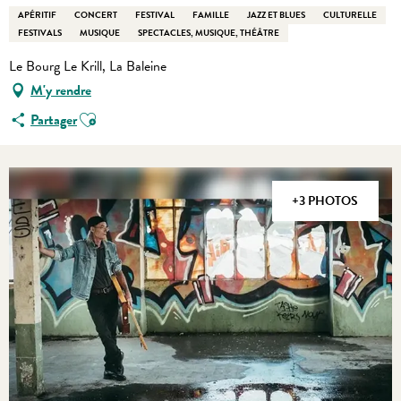
APÉRITIF
CONCERT
FESTIVAL
FAMILLE
JAZZ ET BLUES
CULTURELLE
FESTIVALS
MUSIQUE
SPECTACLES, MUSIQUE, THÉÂTRE
Le Bourg Le Krill, La Baleine
M'y rendre
Ajouter aux favoris
Partager
+3 PHOTOS