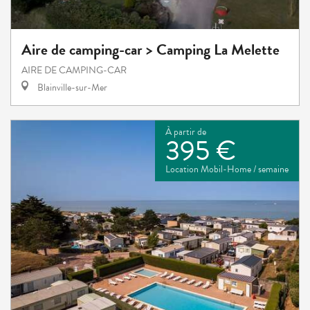
Aire de camping-car > Camping La Melette
AIRE DE CAMPING-CAR
Blainville-sur-Mer
À partir de
395 €
Location Mobil-Home / semaine