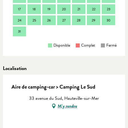
17
18
19
20
21
22
23
21
24
25
26
27
28
29
30
28
31
Disponible
Complet
Fermé
Localisation
Aire de camping-car > Camping Le Sud
33 avenue du Sud, Hauteville-sur-Mer
M'y rendre