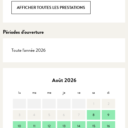
AFFICHER TOUTES LES PRESTATIONS
Périodes d'ouverture
Toute l'année 2026
Août 2026
lu
ma
me
je
ve
sa
di
lu
1
2
3
4
5
6
7
8
9
7
10
11
12
13
14
15
16
14