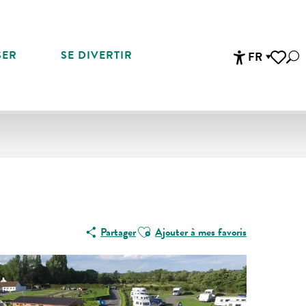
SER
SE DIVERTIR
FR
Rec
Accessibi
Voir les 
Ajouter aux favoris
Partager
Ajouter à mes favoris