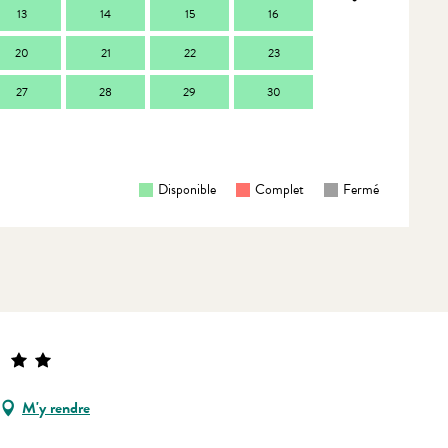
13
14
15
16
14
1
20
21
22
23
21
2
27
28
29
30
28
2
Disponible
Complet
Fermé
M'y rendre