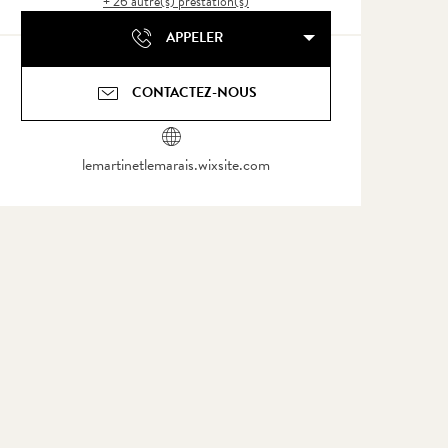
+ 26 autre(s) prestation(s)
APPELER
CONTACTEZ-NOUS
lemartinetlemarais.wixsite.com