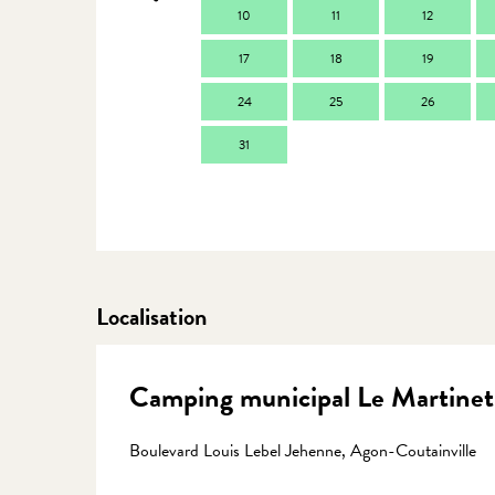
10
11
12
17
18
19
24
25
26
31
Localisation
Camping municipal Le Martinet
Boulevard Louis Lebel Jehenne, Agon-Coutainville