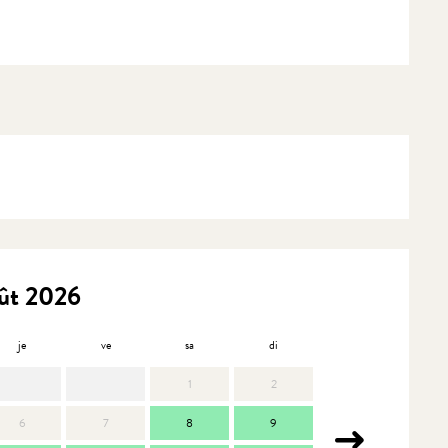
ût 2026
je
ve
sa
di
lu
m
1
2
6
7
8
9
7