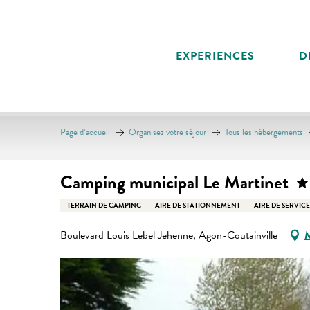
Aller
au
contenu
EXPERIENCES
D
principal
Page d’accueil
Organisez votre séjour
Tous les hébergements
Camping municipal Le Martinet
TERRAIN DE CAMPING
AIRE DE STATIONNEMENT
AIRE DE SERVICE
Boulevard Louis Lebel Jehenne, Agon-Coutainville
M