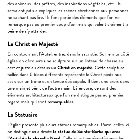
des animaux, des prêtres, des inspirations végétales, etc. Ils
servaient jadis à expliquer les scènes chrétiennes aux personnes
ne sachant pas lire. Ils font partie des éléments que l’on ne
remarque pas au premier coup d’œil mais qui valent vraiment la
peine de s’y attarder.
Le Christ en Majesté
En contournant l’Autel, entrez dans la sacristie. Sur le mur côté
église on découvre une sculpture sur un linteau de chasse au
cerf et juste au dessus
un Christ en majesté
. Cette sculpture
taillée dans 6 blocs différents représente le Christ pieds nus,
assis sur un trône et en tenue épiscopale. Il tient une croix dans
une main et bénit de l’autre main. Là encore, ce sont des
éléments architecturaux que l’on ne distingue pas au premier
regard mais qui sont
remarquables
.
La Statuaire
L’église présente plusieurs statues remarquables. Parmi celles-ci
on distingue ici à droite
la statue de Sainte-Barbe qui orne
l’Autel de la chapelle Nord
. Celle-ci est représentée avec les