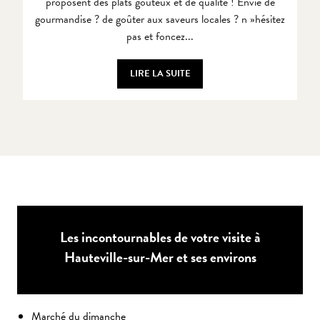
proposent des plats gouteux et de qualité ! Envie de
gourmandise ? de goûter aux saveurs locales ? n »hésitez
Agenda
pas et foncez...
Que visiter ?
LIRE LA SUITE
Les incontournables de votre visite à
Hauteville-sur-Mer et ses environs
Marché du dimanche