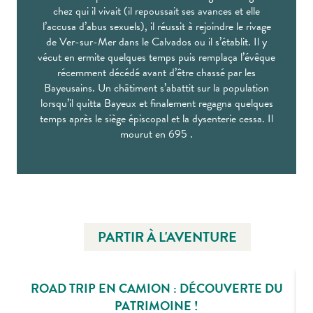
chez qui il vivait (il repoussait ses avances et elle
l’accusa d’abus sexuels), il réussit à rejoindre le rivage
de Ver-sur-Mer dans le Calvados ou il s’établit. Il y
vécut en ermite quelques temps puis remplaça l’évêque
récemment décédé avant d’être chassé par les
Bayeusains. Un châtiment s’abattit sur la population
lorsqu’il quitta Bayeux et finalement regagna quelques
temps après le siège épiscopal et la dysenterie cessa. Il
mourut en 695 .
PARTIR À L'AVENTURE
ROAD TRIP EN CAMION : DÉCOUVERTE DU
PATRIMOINE !
N