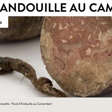
'ANDOUILLE AU C
s
 recette : Pavé d’Andouille au Camembert