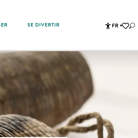
SER
SE DIVERTIR
FR
Rec
Accessibi
Voir les 