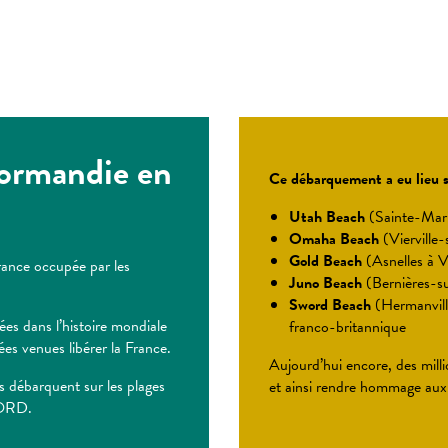
ormandie en
Ce débarquement a eu lieu s
Utah Beach
(Sainte-Mari
Omaha Beach
(Vierville
Gold Beach
(Asnelles à V
rance occupée par les
Juno Beach
(Bernières-s
Sword Beach
(Hermanvill
es dans l’histoire mondiale
franco-britannique
es venues libérer la France.
Aujourd’hui encore, des mill
s débarquent sur les plages
et ainsi rendre hommage aux s
LORD.