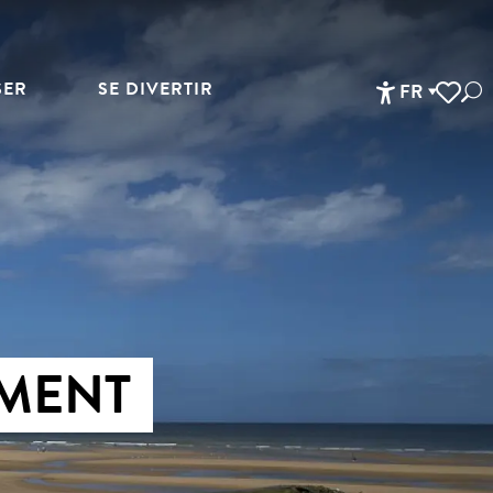
SER
SE DIVERTIR
FR
Rec
Accessibi
Voir les 
MENT