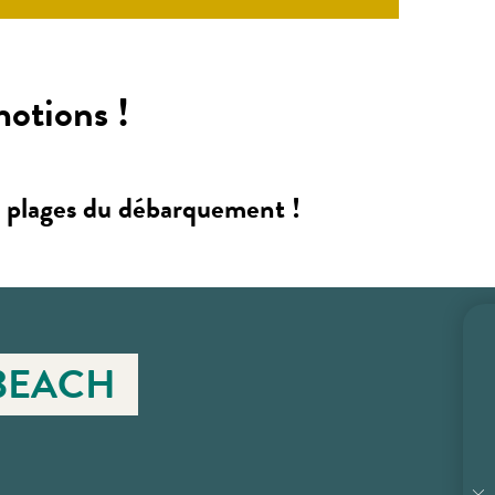
motions !
es plages du débarquement !
BEACH