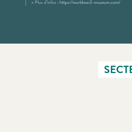
> Plus d’infos :
https://worldwar2-museum.com/
SECT