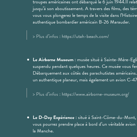
troupes américaines ont débarqué le 6 juin 1944.Il rela
jusqu’à son aboutissement. A travers des films, des témo
vous vous plongerez le temps de la visite dans l’Hist
authentique bombardier américain B-26 Marauder.
> Plus d’infos :
https://utah-beach.com/
Le Airborne Museum
: musée situé à Sainte-Mère-Egli
suspendu pendant quelques heures. Ce musée vous fera 
Débarquement aux côtés des parachutistes américains. V
un authentique planeur, mais également un avion C-47. 
> Plus d’infos :
https://www.airborne-museum.org/
Le D-Day Expérience
: situé à Saint-Côme-du-Mont, c
vous pourrez prendre place à bord d’un véritable avion
la Manche.