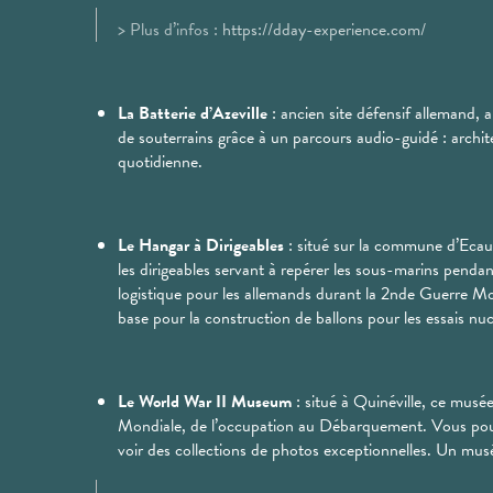
> Plus d’infos :
https://dday-experience.com/
La Batterie d’Azeville
: ancien site défensif allemand, 
de souterrains grâce à un parcours audio-guidé : archite
quotidienne.
Le Hangar à Dirigeables
: situé sur la commune d’Ecauss
les dirigeables servant à repérer les sous-marins pendant
logistique pour les allemands durant la 2nde Guerre Mon
base pour la construction de ballons pour les essais nuc
Le World War II Museum
: situé à Quinéville, ce musé
Mondiale, de l’occupation au Débarquement. Vous pourr
voir des collections de photos exceptionnelles. Un musé