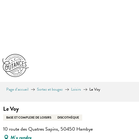
Aller
au
contenu
principal
Page d’accueil
Sortez et bougez
Loisirs
Le Voy
Le Voy
BASE ET COMPLEXE DE LOISIRS
DISCOTHÈQUE
10 route des Quatres Sapins, 50450 Hambye
M'y rendre