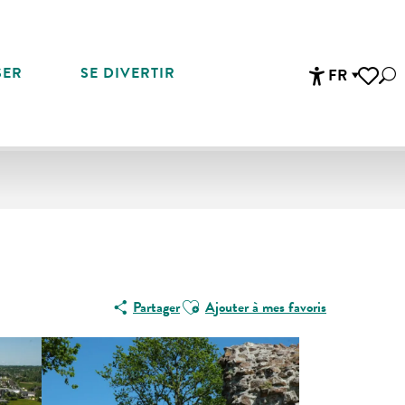
SER
SE DIVERTIR
FR
Rec
Accessibi
Voir les 
Ajouter aux favoris
Partager
Ajouter à mes favoris