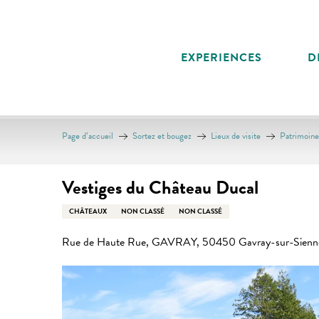
Aller
au
contenu
EXPERIENCES
D
principal
Page d’accueil
Sortez et bougez
Lieux de visite
Patrimoine 
Vestiges du Château Ducal
CHÂTEAUX
NON CLASSÉ
NON CLASSÉ
Rue de Haute Rue, GAVRAY, 50450 Gavray-sur-Sienn