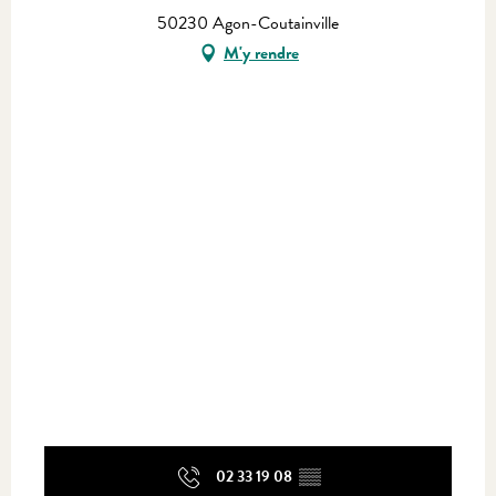
50230 Agon-Coutainville
M'y rendre
02 33 19 08
▒▒