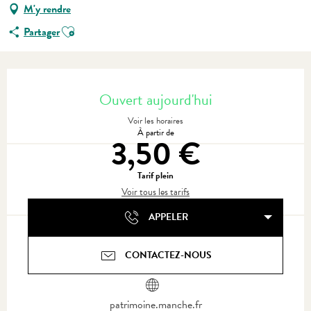
M'y rendre
Ajouter aux favoris
Partager
Ouverture et coordonnées
Ouvert aujourd'hui
Voir les horaires
À partir de
3,50 €
Tarif plein
Voir tous les tarifs
APPELER
CONTACTEZ-NOUS
patrimoine.manche.fr