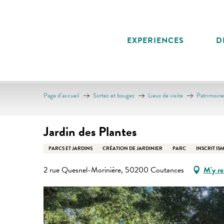
Aller
au
contenu
EXPERIENCES
D
principal
Page d’accueil
Sortez et bougez
Lieux de visite
Patrimoine 
Jardin des Plantes
PARCS ET JARDINS
CRÉATION DE JARDINIER
PARC
INSCRIT IS
2 rue Quesnel-Morinière, 50200 Coutances
M'y re