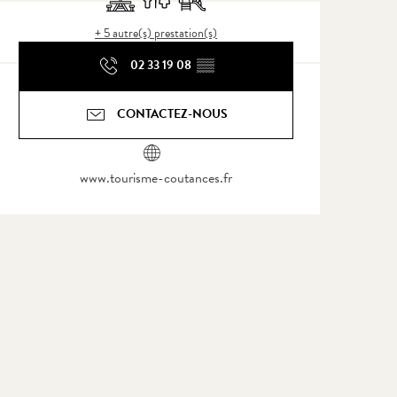
+ 5 autre(s) prestation(s)
02 33 19 08
▒▒
CONTACTEZ-NOUS
www.tourisme-coutances.fr