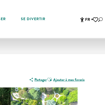
SER
SE DIVERTIR
FR
Rec
Accessibi
Voir les 
Ajouter aux favoris
Partager
Ajouter à mes favoris