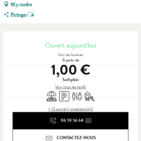
M'y rendre
Ajouter aux favoris
Partager
Ouverture et coordonnées
Ouvert aujourd'hui
Voir les horaires
À partir de
1,00 €
Tarif plein
Voir tous les tarifs
Aire de pique nique
Parking
Toilettes
Jeux pour enfants / Espace j
+ 12 autre(s) prestation(s)
06 59 56 64
▒▒
CONTACTEZ-NOUS