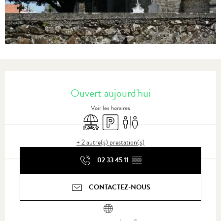
Ouverture et coordonnées
Ouvert aujourd'hui
Voir les horaires
Aire de pique nique
Parking
Toilettes
+ 2 autre(s) prestation(s)
02 33 45 11
▒▒
CONTACTEZ-NOUS