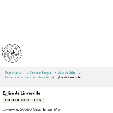
Aller
au
contenu
principal
Page d’accueil
Sortez et bougez
Lieux de visite
Patrimoine culturel / lieux de visite
Eglise de Linverville
Eglise de Linverville
EDIFICES RELIGIEUX
EGLISE
Linverville, 50560 Gouville-sur-Mer