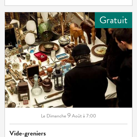
Gratuit
9
Dimanche
Août
à 7:00
Le
Vide-greniers