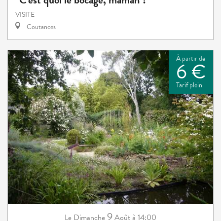
VISITE
Coutances
À partir de
6 €
Tarif plein
9
Dimanche
Août
à 14:00
Le