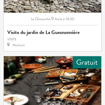
9
Dimanche
Août
à 14:30
Le
Visite du jardin de La Guesnonnière
VISITE
Montcuit
Gratuit