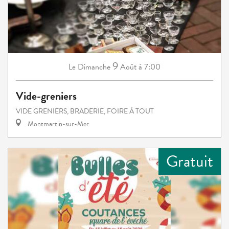
9
Dimanche
Août
à 7:00
Le
Vide-greniers
VIDE GRENIERS, BRADERIE, FOIRE À TOUT
Montmartin-sur-Mer
Gratuit