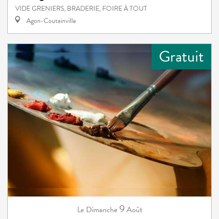
VIDE GRENIERS, BRADERIE, FOIRE À TOUT
Agon-Coutainville
Gratuit
9
Dimanche
Août
Le