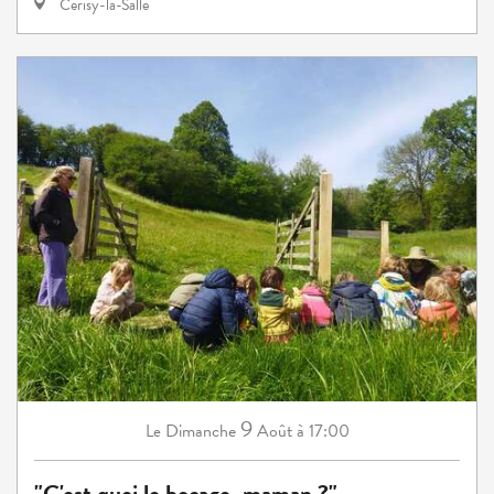
Cerisy-la-Salle
9
Dimanche
Août
à 17:00
Le
"C'est quoi le bocage, maman ?"