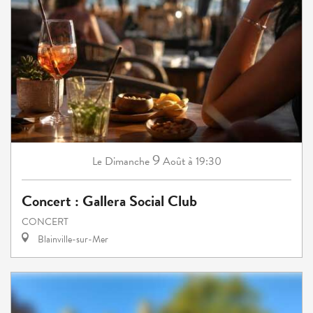
9
Dimanche
Août
à 19:30
Le
Concert : Gallera Social Club
CONCERT
Blainville-sur-Mer