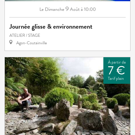
9
Dimanche
Août
à 10:00
Le
Journée glisse & environnement
ATELIER / STAGE
Agon-Coutainville
À partir de
7 €
Tarif plein