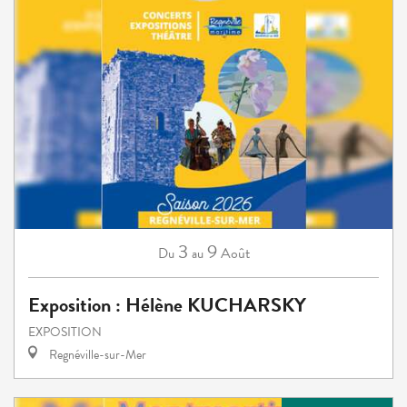
3
9
Août
Du
au
Exposition : Hélène KUCHARSKY
EXPOSITION
Regnéville-sur-Mer