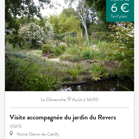
6 €
Tarif plein
9
Dimanche
Août
à 14:00
Le
Visite accompagnée du jardin du Revers
VISITE
Notre-Dame-de-Cenilly