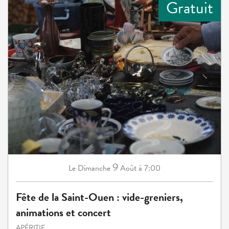
Gratuit
9
Dimanche
Août
à 7:00
Le
Fête de la Saint-Ouen : vide-greniers,
animations et concert
APÉRITIF