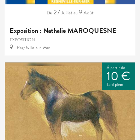
27
9
Juillet
Août
Du
au
Exposition : Nathalie MAROQUESNE
EXPOSITION
Regnéville-sur-Mer
À partir de
10 €
Tarif plein