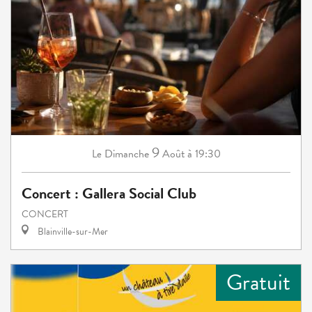
9
Dimanche
Août
à 19:30
Le
Concert : Gallera Social Club
CONCERT
Blainville-sur-Mer
Gratuit