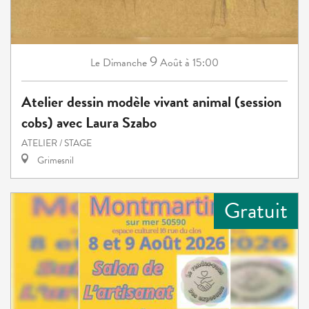
9
Dimanche
Août
à 15:00
Le
Atelier dessin modèle vivant animal (session
cobs) avec Laura Szabo
ATELIER / STAGE
Grimesnil
Gratuit