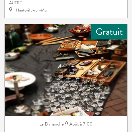
AUTRE
Hauteville-sur-Mer
Gratuit
9
Dimanche
Août
à 7:00
Le