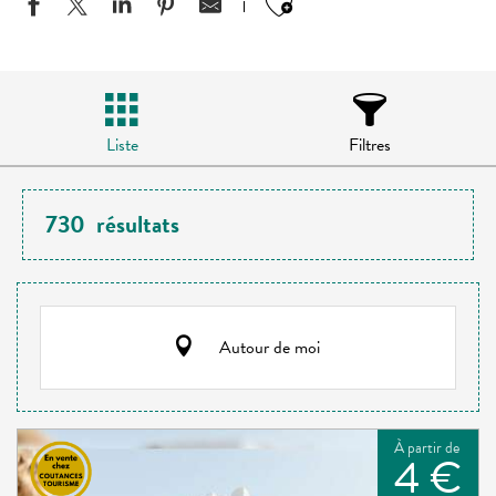
Ajouter aux favo
Liste
Filtres
730
résultats
Autour de moi
À partir de
4 €