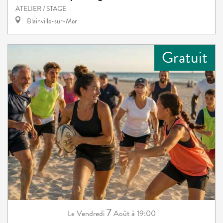
ATELIER / STAGE
Blainville-sur-Mer
Gratuit
7
Vendredi
Août
à 19:00
Le