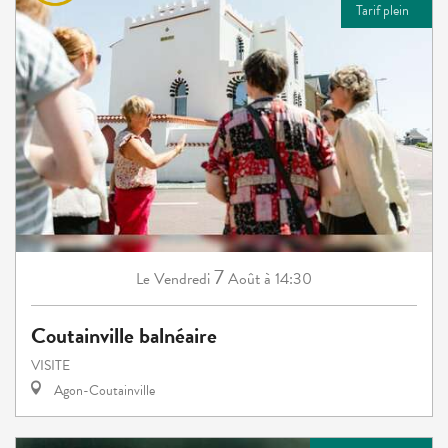
Tarif plein
7
Vendredi
Août
à 14:30
Le
Coutainville balnéaire
VISITE
Agon-Coutainville