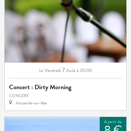
7
Vendredi
Août
à 20:00
Le
Concert : Dirty Morning
CONCERT
Hauteville-sur-Mer
À partir de
8 €