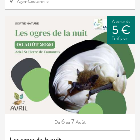
Agon-Coutainville
À partir de
5 €
Tarif plein
6
7
Août
Du
au
Les ogres de la nuit