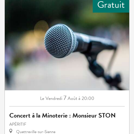
Gratuit
7
Vendredi
Août
à 20:00
Le
Concert à la Minoterie : Monsieur STON
APÉRITIF
Quettreville-sur-Sienne