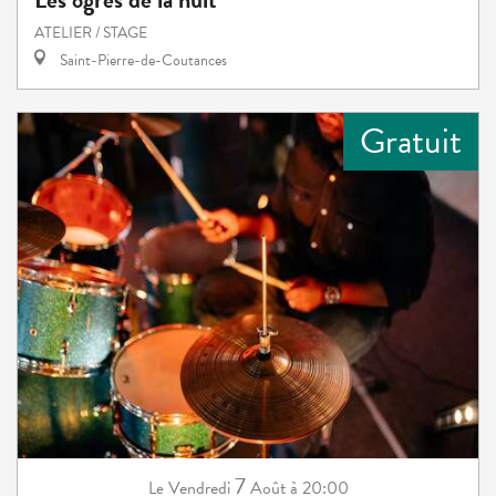
ATELIER / STAGE
Saint-Pierre-de-Coutances
Gratuit
7
Vendredi
Août
à 20:00
Le