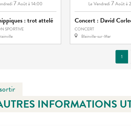
7
7
ndredi
Août
à 14:00
Vendredi
Août
à 
Le
ippiques : trot attelé
Concert : David Corl
N SPORTIVE
CONCERT
ainville
Blainville-sur-Mer
1
sortir
AUTRES INFORMATIONS UT