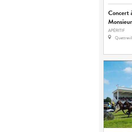
Concert à
Monsieu
APÉRITIF
Quettrevil