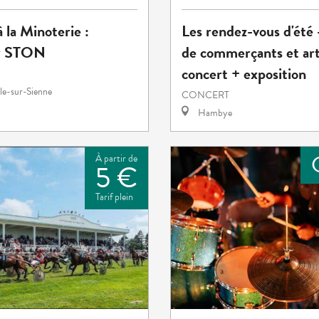
 la Minoterie :
Les rendez-vous d'été
r STON
de commerçants et art
concert + exposition
le-sur-Sienne
CONCERT
Hambye
À partir de
5 €
Tarif plein