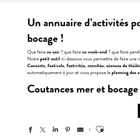
Un annuaire d’activités p
bocage !
Que faire
ce soir
? que faire
ce week-end
? que faire pen
Notre
petit outil
ci-dessous vous permettra de faire une 
Concerts
,
festivals
,
festivités
,
marchés
,
séances
de
théât
automatiquement à jour et vous propose le
planning des 
Coutances mer et bocage : v
Ajouter aux