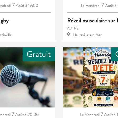
7
7
ndredi
Août
à 19:00
Vendredi
Août
à
Le
ugby
Réveil musculaire sur 
AUTRE
ainville
Hauteville-sur-Mer
Gratuit
7
7
ndredi
Août
à 20:00
Vendredi
Août
à 
Le