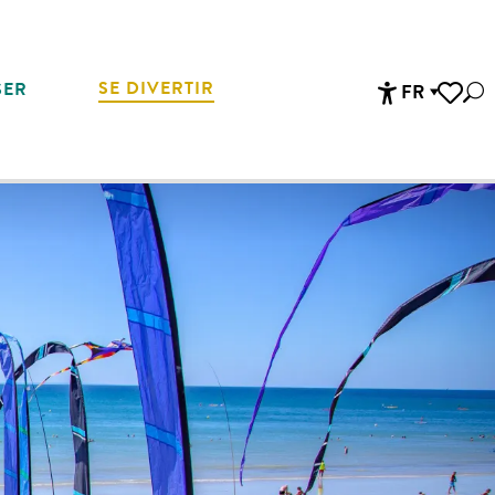
SE DIVERTIR
SER
FR
Rec
Accessibi
Voir les 