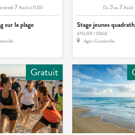
7
3
7
endredi
Août
à 11:00
Août
Du
au
g sur la plage
Stage jeunes quadrath
ATELIER / STAGE
ainville
Agon-Coutainville
Gratuit