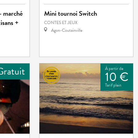
 - marché
Mini tournoi Switch
isans +
CONTES ET JEUX
Agon-Coutainville
Gratuit
À partir de
10 €
Tarif plein