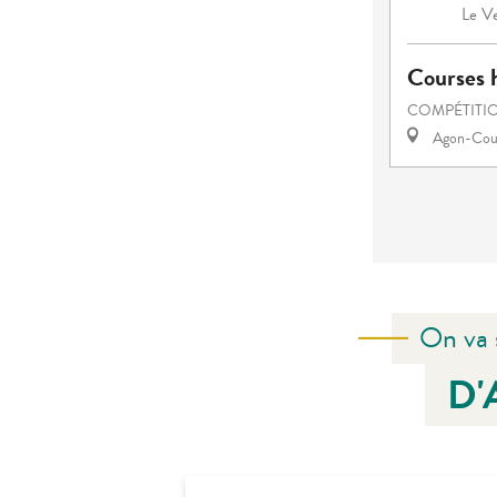
Ve
Le
Courses h
COMPÉTITIO
Agon-Cout
On va 
D'