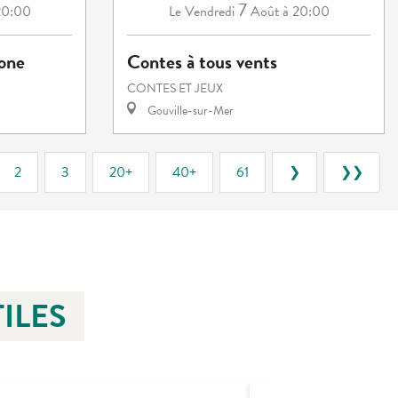
7
20:00
Vendredi
Août
à 20:00
Le
eone
Contes à tous vents
CONTES ET JEUX
Gouville-sur-Mer
2
3
20+
40+
61
❯
❯❯
ILES