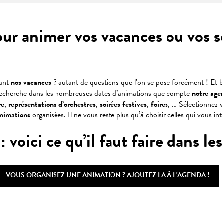
our animer vos vacances ou vos 
dant
nos vacances
? autant de questions que l’on se pose forcément ! Et b
recherche dans les nombreuses dates d’animations que compte
notre age
re
,
représentations
d’orchestres
,
soirées
festives
,
foires
, … Sélectionnez v
animations
organisées. Il ne vous reste plus qu’à choisir celles qui vous in
oici ce qu’il faut faire dans les 
VOUS ORGANISEZ UNE ANIMATION ? AJOUTEZ LA À L'AGENDA !
 favoris