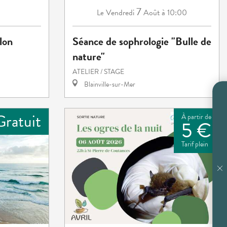
7
Vendredi
Août
à 10:00
Le
lon
Séance de sophrologie "Bulle de
nature"
ATELIER / STAGE
Blainville-sur-Mer
Gratuit
À partir de
5 €
Tarif plein