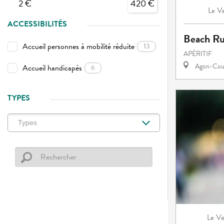
2 €
420 €
Ve
Le
ACCESSIBILITÉS
Beach R
Accueil personnes à mobilité réduite
13
APÉRITIF
Agon-Cout
Accueil handicapés
6
TYPES
Ve
Le