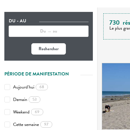
DU - AU
730
rés
Le plus gra
Rechercher
PÉRIODE DE MANIFESTATION
Aujourd'hui
68
Demain
53
Weekend
69
Cette semaine
97