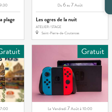
6
7
 9:30
Août
Du
au
la plage
Les ogres de la nuit
ATELIER / STAGE
Saint-Pierre-de-Coutances
Gratuit
Gratuit
7
17:00
Vendredi
Août
à 10:00
Le