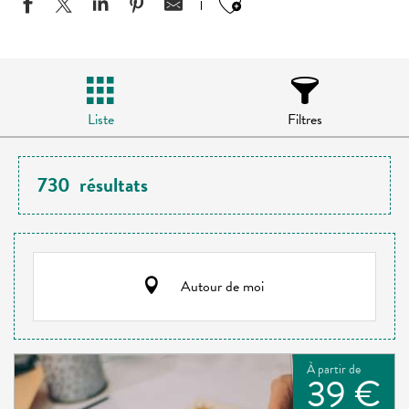
Ajouter aux favo
Liste
Filtres
730
résultats
Autour de moi
À partir de
39 €