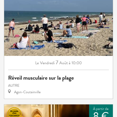
7
Vendredi
Août
à 10:00
Le
Réveil musculaire sur la plage
AUTRE
Agon-Coutainville
À partir de
8 €