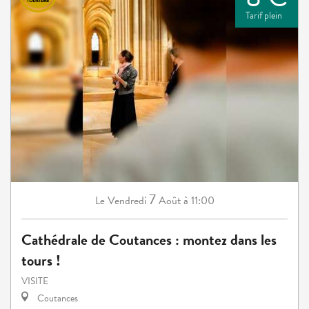
Tarif plein
7
Vendredi
Août
à 11:00
Le
Cathédrale de Coutances : montez dans les
tours !
VISITE
Coutances