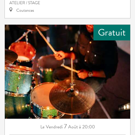
ATELIER / STAGE
Coutances
Gratuit
7
Vendredi
Août
à 20:00
Le