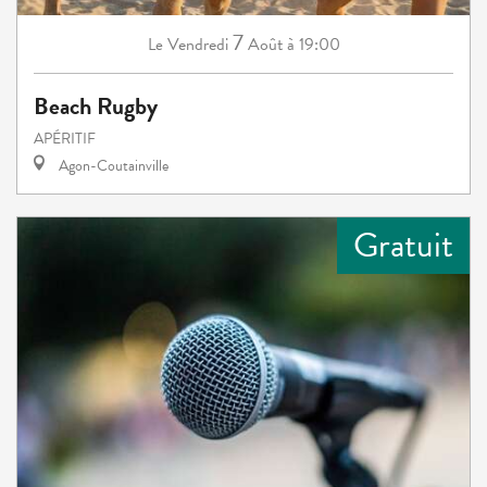
7
Vendredi
Août
à 19:00
Le
Beach Rugby
APÉRITIF
Agon-Coutainville
Gratuit