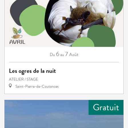
6
7
Août
Du
au
Les ogres de la nuit
ATELIER / STAGE
Saint-Pierre-de-Coutances
Gratuit