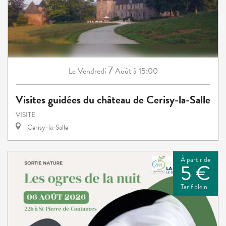
7
Vendredi
Août
à 15:00
Le
Visites guidées du château de Cerisy-la-Salle
VISITE
Cerisy-la-Salle
À partir de
5 €
Tarif plein