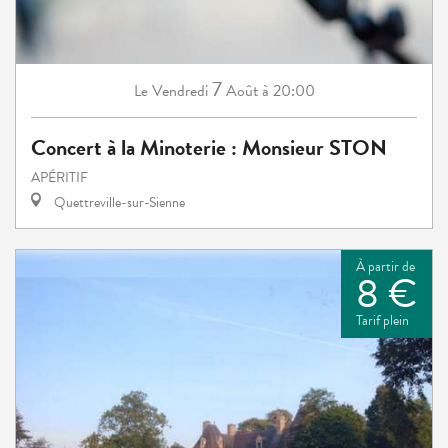
7
Vendredi
Août
à 20:00
Le
Concert à la Minoterie : Monsieur STON
APÉRITIF
Quettreville-sur-Sienne
À partir de
8 €
Tarif plein