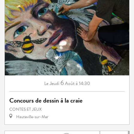
6
Jeudi
Août
à 14:30
Le
Concours de dessin à la craie
CONTES ET JEUX
Hauteville-sur-Mer