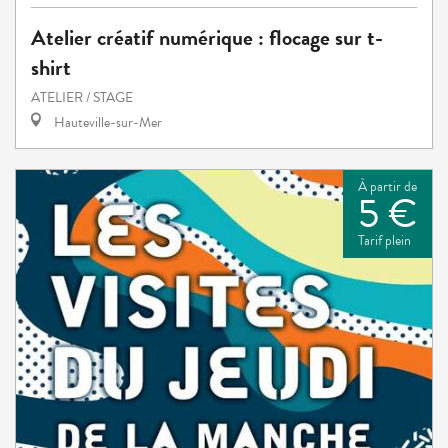
Atelier créatif numérique : flocage sur t-
shirt
ATELIER / STAGE
Hauteville-sur-Mer
À partir de
5 €
Tarif plein