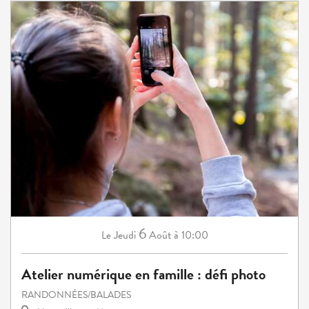
6
Jeudi
Août
à 10:00
Le
Atelier numérique en famille : défi photo
RANDONNÉES/BALADES