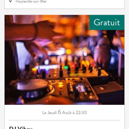
Hauteville-sur-Mer
Gratuit
6
Jeudi
Août
à 22:30
Le
DJ Viboy