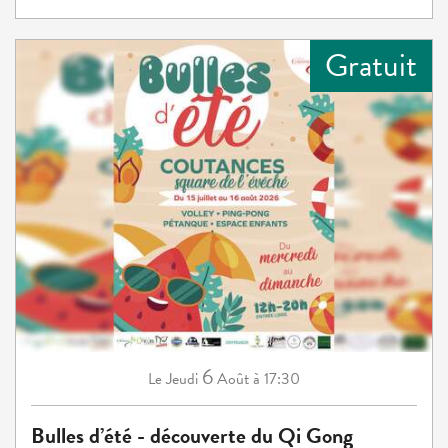
Gratuit
6
Jeudi
Août
à 17:30
Le
Bulles d’été - découverte du Qi Gong