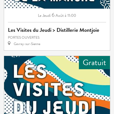
6
Jeudi
Août
à 11:00
Le
Les Visites du Jeudi > Distillerie Montjoie
PORTES OUVERTES
Gavray-sur-Sienne
Gratuit