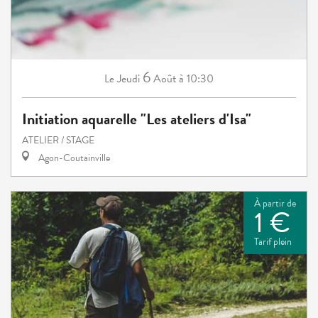
6
Jeudi
Août
à 10:30
Le
Initiation aquarelle "Les ateliers d'Isa"
ATELIER / STAGE
Agon-Coutainville
À partir de
1 €
Tarif plein