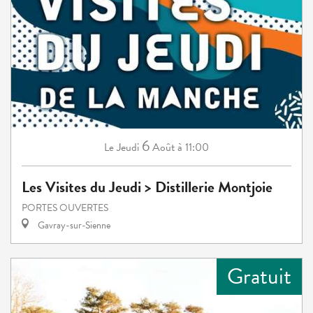
6
Jeudi
Août
à 11:00
Le
Les Visites du Jeudi > Distillerie Montjoie
PORTES OUVERTES
Gavray-sur-Sienne
Gratuit