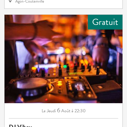
Agon-Coutainville
Gratuit
6
Jeudi
Août
à 22:30
Le
DJ Viboy