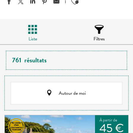
Ajouter aux favo
Liste
Filtres
761
résultats
Autour de moi
À partir de
45 €