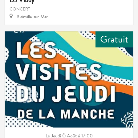
CONCERT
Blainville-sur-Mer
Gratuit
6
Jeudi
Août
à 17:00
Le