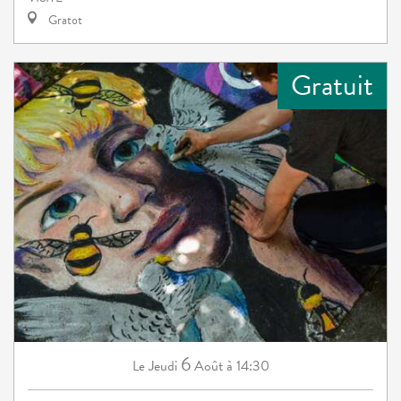
Gratot
Gratuit
6
Jeudi
Août
à 14:30
Le