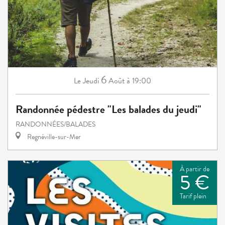
6
Jeudi
Août
à 19:00
Le
Randonnée pédestre "Les balades du jeudi"
RANDONNÉES/BALADES
Regnéville-sur-Mer
À partir de
5 €
Tarif plein