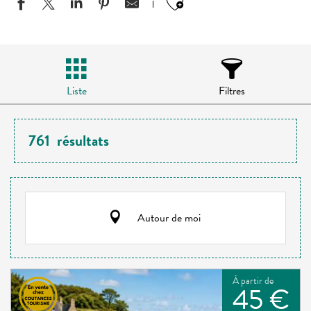
Ajouter aux favo
Liste
Filtres
761
résultats
Autour de moi
À partir de
45 €