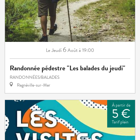
6
Jeudi
Août
à 19:00
Le
Randonnée pédestre "Les balades du jeudi"
RANDONNÉES/BALADES
Regnéville-sur-Mer
À partir de
5 €
Tarif plein