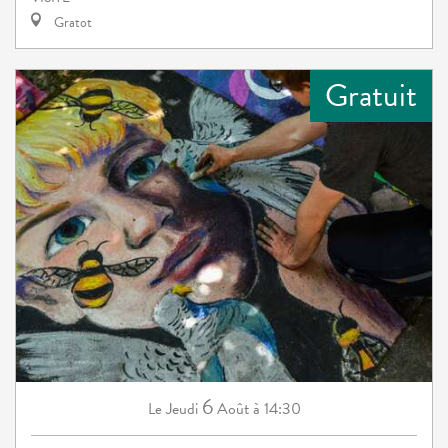
Gratot
Gratuit
6
Jeudi
Août
à 14:30
Le