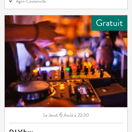
Agon-Coutainville
Gratuit
6
Jeudi
Août
à 22:30
Le
DJ Viboy