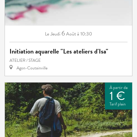
6
Jeudi
Août
à 10:30
Le
Initiation aquarelle "Les ateliers d'Isa"
ATELIER / STAGE
Agon-Coutainville
À partir de
1 €
Tarif plein