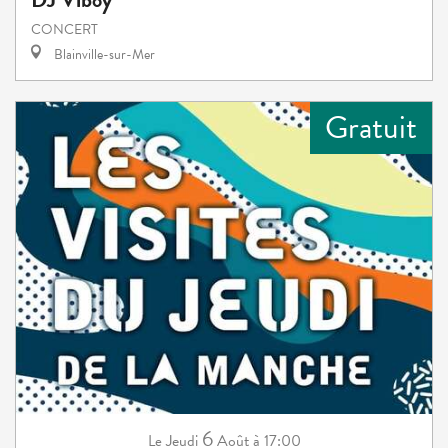
CONCERT
Blainville-sur-Mer
Gratuit
6
Jeudi
Août
à 17:00
Le