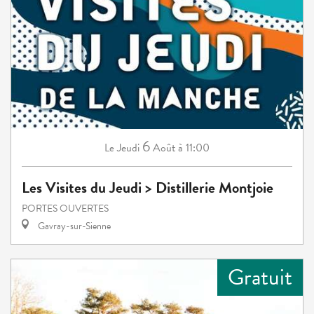
6
Jeudi
Août
à 11:00
Le
Les Visites du Jeudi > Distillerie Montjoie
PORTES OUVERTES
Gavray-sur-Sienne
Gratuit