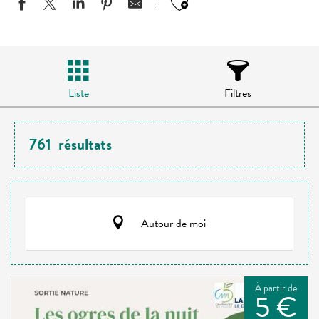
Ajouter aux favo
Liste
Filtres
761
résultats
Autour de moi
À partir de
5 €