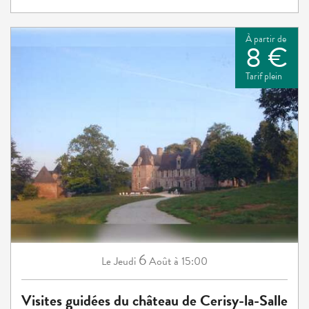
À partir de
8 €
Tarif plein
6
Jeudi
Août
à 15:00
Le
Visites guidées du château de Cerisy-la-Salle