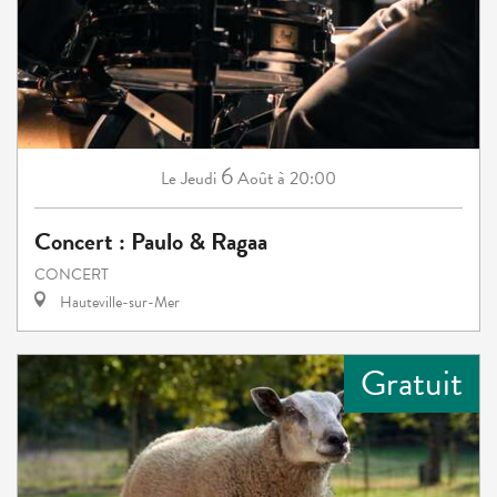
6
Jeudi
Août
à 20:00
Le
Concert : Paulo & Ragaa
CONCERT
Hauteville-sur-Mer
Gratuit