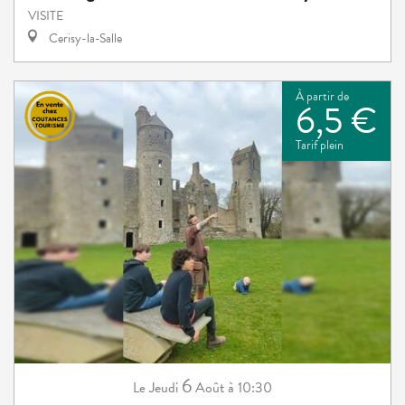
VISITE
Cerisy-la-Salle
À partir de
6,5 €
Tarif plein
6
Jeudi
Août
à 10:30
Le