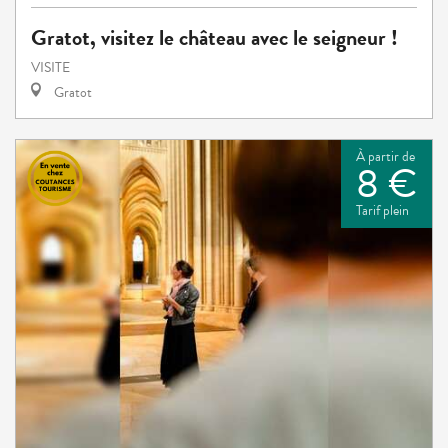
Gratot, visitez le château avec le seigneur !
VISITE
Gratot
À partir de
8 €
Tarif plein