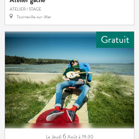
ATELIER / STAGE
Tourneville-sur-Mer
Gratuit
6
Jeudi
Août
à 19:30
Le