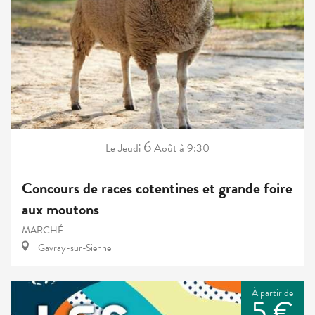
6
Jeudi
Août
à 9:30
Le
Concours de races cotentines et grande foire
aux moutons
MARCHÉ
Gavray-sur-Sienne
À partir de
5 €