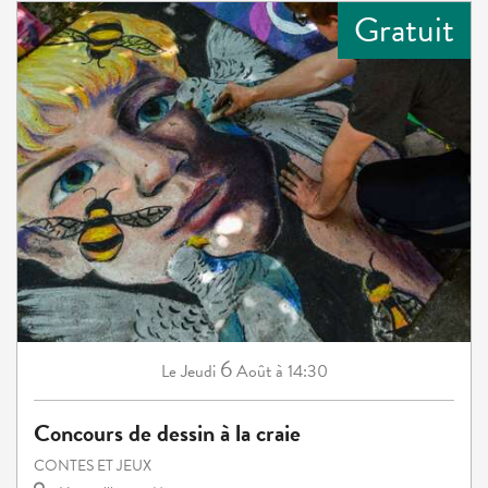
Gratuit
6
Jeudi
Août
à 14:30
Le
Concours de dessin à la craie
CONTES ET JEUX