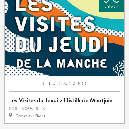
Tarif plein
6
Jeudi
Août
à 11:00
Le
Les Visites du Jeudi > Distillerie Montjoie
PORTES OUVERTES
Gavray-sur-Sienne