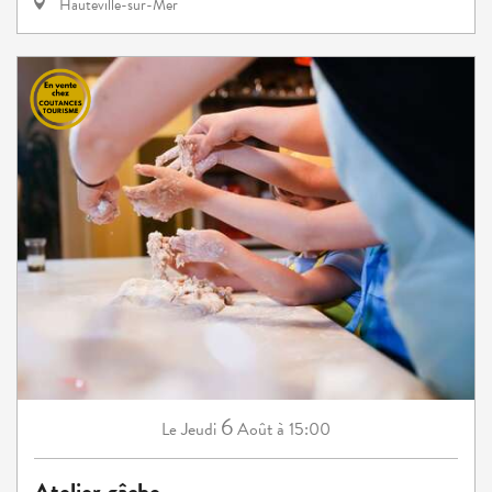
Hauteville-sur-Mer
6
Jeudi
Août
à 15:00
Le
Atelier gâche