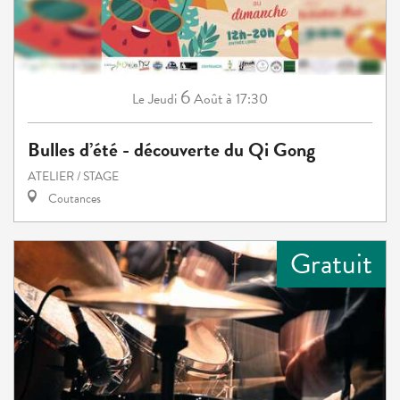
6
Jeudi
Août
à 17:30
Le
Bulles d’été - découverte du Qi Gong
ATELIER / STAGE
Coutances
Gratuit