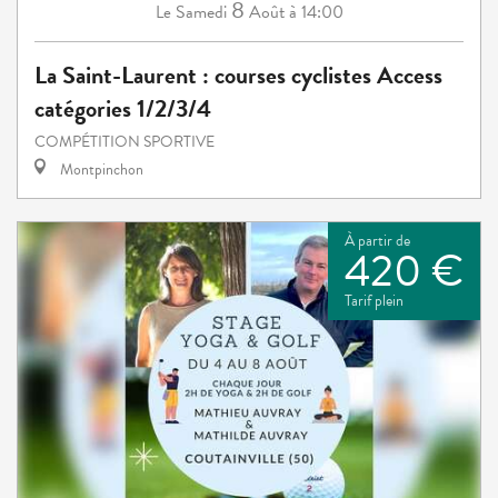
8
Samedi
Août
à 14:00
Le
La Saint-Laurent : courses cyclistes Access
catégories 1/2/3/4
COMPÉTITION SPORTIVE
Montpinchon
À partir de
420 €
Tarif plein