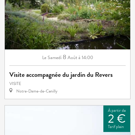
8
Samedi
Août
à 14:00
Le
Visite accompagnée du jardin du Revers
VISITE
Notre-Dame-de-Cenilly
À partir de
2 €
Tarif plein