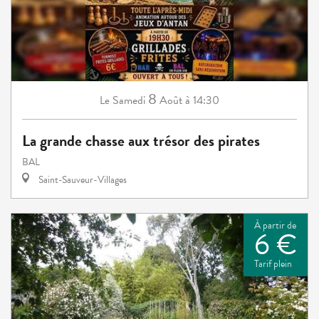
8
Samedi
Août
à 14:30
Le
La grande chasse aux trésor des pirates
BAL
Saint-Sauveur-Villages
À partir de
6 €
Tarif plein