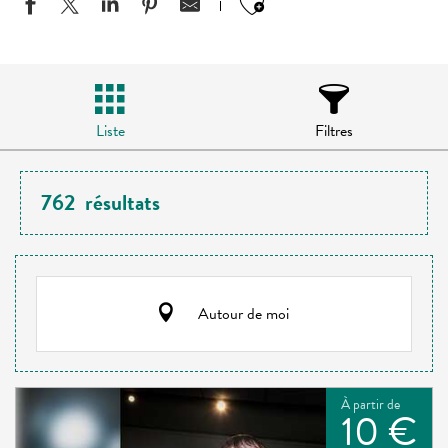
Ajouter aux favo
Liste
Filtres
762
résultats
Autour de moi
À partir de
10 €