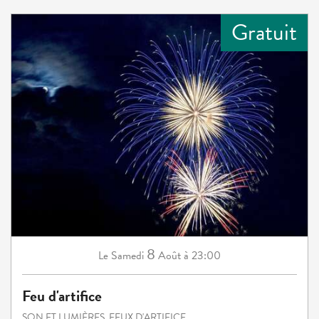
Gratuit
8
Samedi
Août
à 23:00
Le
Feu d'artifice
SON ET LUMIÈRES, FEUX D'ARTIFICE