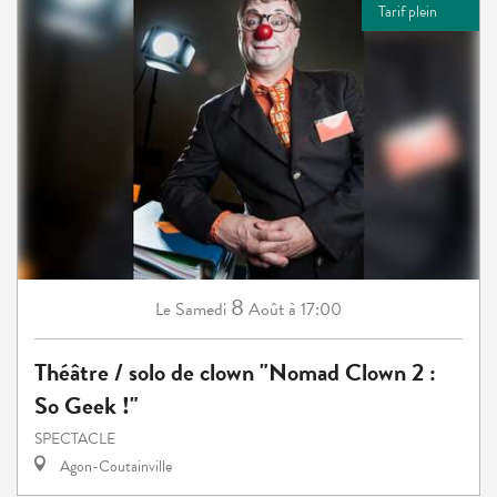
Tarif plein
8
Samedi
Août
à 17:00
Le
Théâtre / solo de clown "Nomad Clown 2 :
So Geek !"
SPECTACLE
Agon-Coutainville