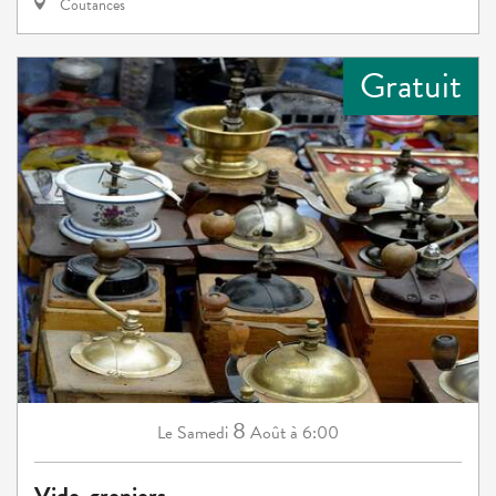
Coutances
Gratuit
8
Samedi
Août
à 6:00
Le
Vide-greniers