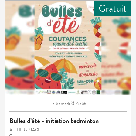
Gratuit
8
Samedi
Août
Le
Bulles d’été - initiation badminton
ATELIER / STAGE