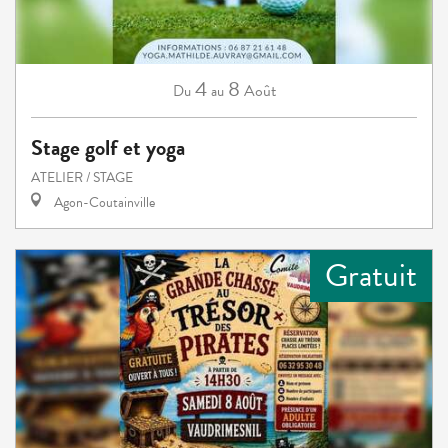
4
8
Août
Du
au
Stage golf et yoga
ATELIER / STAGE
Agon-Coutainville
Gratuit