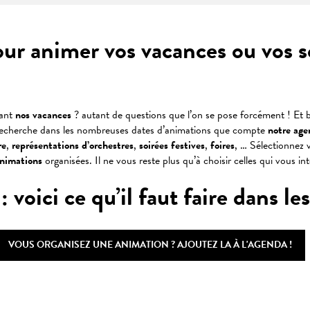
our animer vos vacances ou vos 
dant
nos vacances
? autant de questions que l’on se pose forcément ! Et b
recherche dans les nombreuses dates d’animations que compte
notre age
re
,
représentations
d’orchestres
,
soirées
festives
,
foires
, … Sélectionnez v
animations
organisées. Il ne vous reste plus qu’à choisir celles qui vous in
oici ce qu’il faut faire dans les 
VOUS ORGANISEZ UNE ANIMATION ? AJOUTEZ LA À L'AGENDA !
 favoris