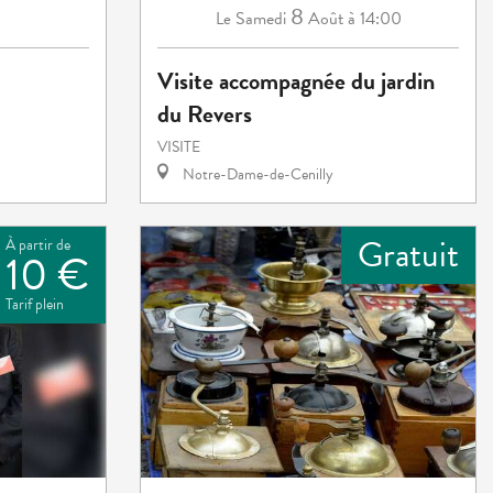
8
Samedi
Août
à 14:00
Le
Visite accompagnée du jardin
du Revers
VISITE
Notre-Dame-de-Cenilly
Gratuit
À partir de
10 €
Tarif plein