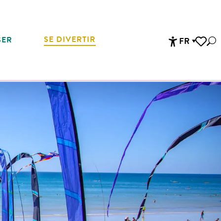
SE DIVERTIR
SER
FR
Rec
Accessibi
Voir les 