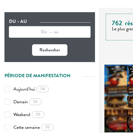
DU - AU
762
rés
Le plus gra
Rechercher
PÉRIODE DE MANIFESTATION
Aujourd'hui
54
Demain
56
Weekend
70
Cette semaine
70