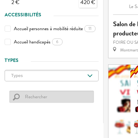
2 €
420 €
S
Le
ACCESSIBILITÉS
Salon de l
Accueil personnes à mobilité réduite
11
producteu
Accueil handicapés
6
FOIRE OU 
Montmart
TYPES