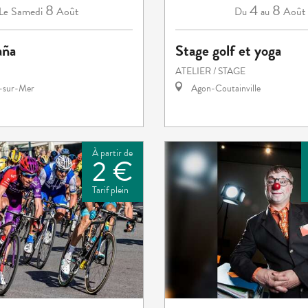
8
4
8
Samedi
Août
Août
Le
Du
au
aña
Stage golf et yoga
ATELIER / STAGE
e-sur-Mer
Agon-Coutainville
À partir de
2 €
Tarif plein