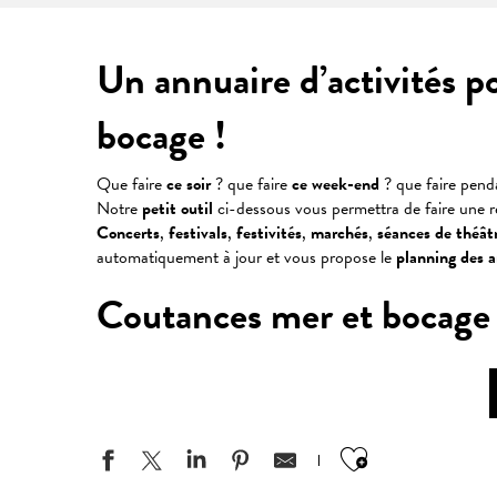
Un annuaire d’activités p
bocage !
Que faire
ce soir
? que faire
ce week-end
? que faire pen
Notre
petit outil
ci-dessous vous permettra de faire une 
Concerts
,
festivals
,
festivités
,
marchés
,
séances
de
théât
automatiquement à jour et vous propose le
planning des 
Coutances mer et bocage : v
Ajouter aux