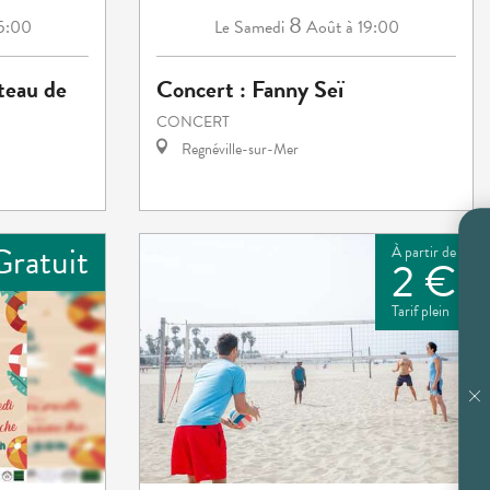
8
15:00
Samedi
Août
à 19:00
Le
teau de
Concert : Fanny Seï
CONCERT
Regnéville-sur-Mer
Gratuit
À partir de
2 €
Tarif plein