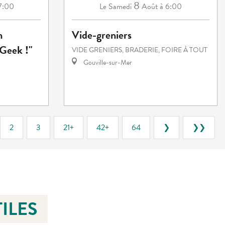
8
17:00
Samedi
Août
à 6:00
Le
n
Vide-greniers
Geek !"
VIDE GRENIERS, BRADERIE, FOIRE À TOUT
Gouville-sur-Mer
2
3
21+
42+
64
❯
❯❯
ILES