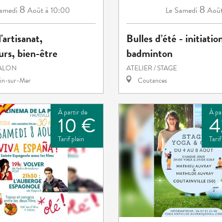
8
8
amedi
Août
à 10:00
Samedi
Aoû
Le
'artisanat,
Bulles d’été - initiatio
rs, bien-être
badminton
SALON
ATELIER / STAGE
in-sur-Mer
Coutances
À partir de
À pa
10 €
4
Tarif plein
Tarif