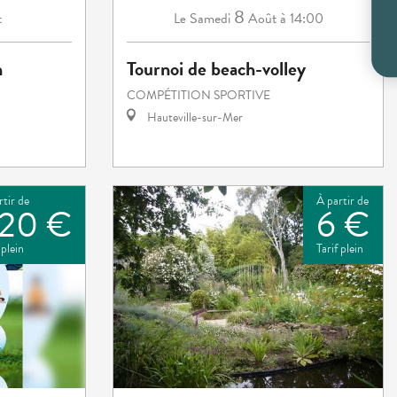
8
t
Samedi
Août
à 14:00
Le
n
Tournoi de beach-volley
COMPÉTITION SPORTIVE
Hauteville-sur-Mer
rtir de
À partir de
20 €
6 €
 plein
Tarif plein