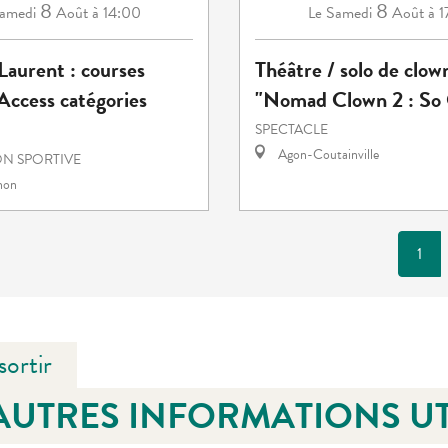
8
8
amedi
Août
à 14:00
Samedi
Août
à 
Le
Laurent : courses
Théâtre / solo de clow
 Access catégories
"Nomad Clown 2 : So 
SPECTACLE
Agon-Coutainville
N SPORTIVE
hon
1
sortir
AUTRES INFORMATIONS UT