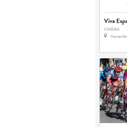
Viva Esp
CINÉMA
Hautevill